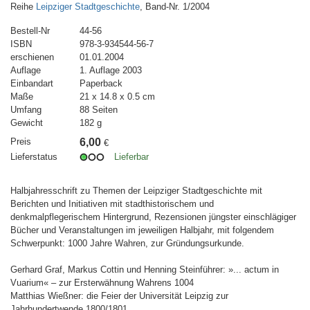
Reihe
Leipziger Stadtgeschichte
, Band-Nr. 1/2004
Bestell-Nr
44-56
ISBN
978-3-934544-56-7
erschienen
01.01.2004
Auflage
1. Auflage 2003
Einbandart
Paperback
Maße
21 x 14.8 x 0.5 cm
Umfang
88 Seiten
Gewicht
182 g
Preis
6,00
€
Lieferstatus
Lieferbar
Halbjahresschrift zu Themen der Leipziger Stadtgeschichte mit
Berichten und Initiativen mit stadthistorischem und
denkmalpflegerischem Hintergrund, Rezensionen jüngster einschlägiger
Bücher und Veranstaltungen im jeweiligen Halbjahr, mit folgendem
Schwerpunkt: 1000 Jahre Wahren, zur Gründungsurkunde.
Gerhard Graf, Markus Cottin und Henning Steinführer: »... actum in
Vuarium« – zur Ersterwähnung Wahrens 1004
Matthias Wießner: die Feier der Universität Leipzig zur
Jahrhundertwende 1800/1801