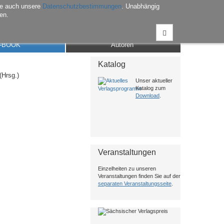
he auch unsere
Datenschutzbestimmungen
. Unabhängig
en.
Anmelden
Warenkorb
Merkliste
Kontakt
-BOOK
Autoren
Katalog
(Hrsg.)
Unser aktueller
Katalog zum
Download
.
Veranstaltungen
Einzelheiten zu unseren
Veranstaltungen finden Sie auf der
separaten Veranstaltungsseite
.