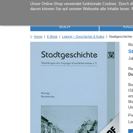
Unser Online-Shop verwendet funktionale Cookies. Durch 
davon können Sie auf unserer Webseite alle Inhalte lesen. 
BUCH
KAL
Home
|
E-Book
|
Leipzig – Geschichte & Kultur
| Stadtgeschichte
Ma
S
Ja
Re
Do
Be
IS
er
M
Um
Pr
Li