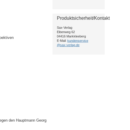
Produktsicherheit/Kontakt
Sax-Verlag
Eibenweg 62
04416 Markkleeberg
spektiven
E-Mail:
kundenservice
@sax-verlag.de
s
r gegen den Hauptmann Georg