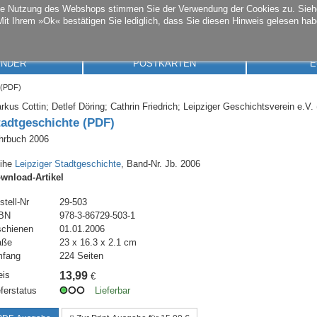
die Nutzung des Webshops stimmen Sie der Verwendung der Cookies zu. Sie
Mit Ihrem »Ok« bestätigen Sie lediglich, dass Sie diesen Hinweis gelesen hab
ENDER
POSTKARTEN
E
 (PDF)
rkus Cottin; Detlef Döring; Cathrin Friedrich; Leipziger Geschichtsverein e.V. 
tadtgeschichte (PDF)
hrbuch 2006
ihe
Leipziger Stadtgeschichte
, Band-Nr. Jb. 2006
wnload-Artikel
stell-Nr
29-503
BN
978-3-86729-503-1
schienen
01.01.2006
aße
23 x 16.3 x 2.1 cm
fang
224 Seiten
eis
13,99
€
eferstatus
Lieferbar