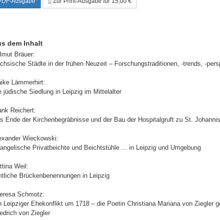
PDF-Ausgabe
Zur Print-Ausgabe für 15,00 €
s dem Inhalt
lmut Bräuer:
chsische Städte in der frühen Neuzeit – Forschungstraditionen, -trends, -per
ike Lämmerhirt:
e jüdische Siedlung in Leipzig im Mittelalter
ank Reichert:
s Ende der Kirchenbegräbnisse und der Bau der Hospitalgruft zu St. Johanni
exander Wieckowski:
angelische Privatbeichte und Beichtstühle ... in Leipzig und Umgebung
ttina Weil:
tliche Brückenbenennungen in Leipzig
eresa Schmotz:
n Leipziger Ehekonflikt um 1718 – die Poetin Christiana Mariana von Ziegle
iedrich von Ziegler