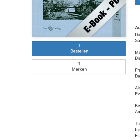
Au
He
Sä
Bestellen
Ma
Di
Merken
Fr
Da
Al
Ev
Be
Am
Th
Ei
Fr