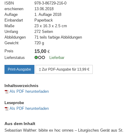
ISBN
978-3-86729-216-0
erschienen
13.06.2018
Auflage
1. Auflage 2018
Einbandart
Paperback
Maße
23 x 16.3 x 2.5 cm
Umfang
272 Seiten
Abbildungen
71 teils farbige Abbildungen
Gewicht
720 g
Preis
15,00
€
Lieferstatus
Lieferbar
Print-Ausgabe
Zur PDF-Ausgabe für 13,99 €
Inhaltsverzeichnis
Als PDF herunterladen
Leseprobe
Als PDF herunterladen
Aus dem Inhalt
Sebastian Walther: bibite ex hoc omnes – Liturgisches Gerät aus St.