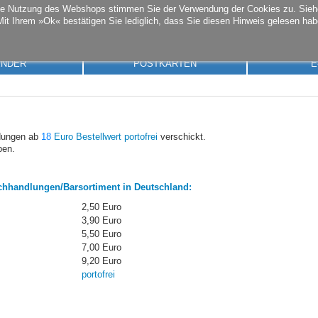
die Nutzung des Webshops stimmen Sie der Verwendung der Cookies zu. Sie
Mit Ihrem »Ok« bestätigen Sie lediglich, dass Sie diesen Hinweis gelesen hab
ENDER
POSTKARTEN
E
ndungen ab
18
Euro Bestellwert portofrei
verschickt.
ben.
chhandlungen/Barsortiment in Deutschland:
2,50 Euro
3,90 Euro
5,50 Euro
7,00 Euro
9,20 Euro
portofrei