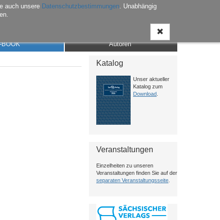
he auch unsere
Datenschutzbestimmungen
. Unabhängig
en.
Anmelden
Warenkorb
Merkliste
Kontakt
-BOOK
Autoren
Katalog
Unser aktueller
Katalog zum
Download
.
Veranstaltungen
Einzelheiten zu unseren
Veranstaltungen finden Sie auf der
separaten Veranstaltungsseite
.