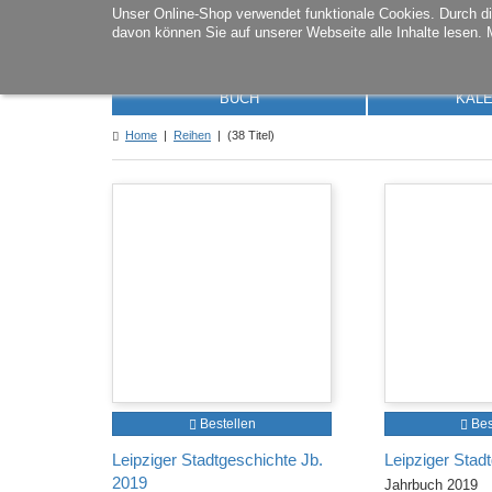
Unser Online-Shop verwendet funktionale Cookies. Durch 
davon können Sie auf unserer Webseite alle Inhalte lesen. 
BUCH
KAL
Home
|
Reihen
| (38 Titel)
Bestellen
Bes
Leipziger Stadtgeschichte Jb.
Leipziger Stad
2019
Jahrbuch 2019