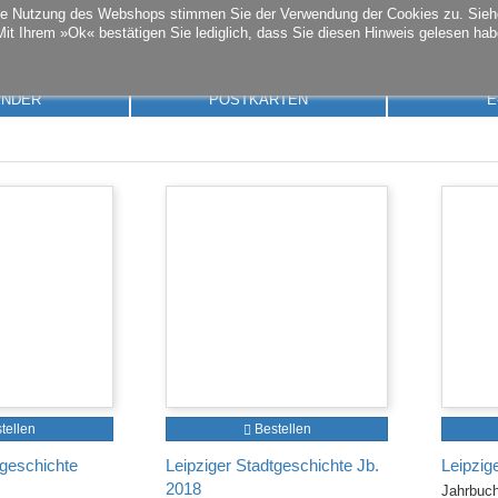
die Nutzung des Webshops stimmen Sie der Verwendung der Cookies zu. Sie
Mit Ihrem »Ok« bestätigen Sie lediglich, dass Sie diesen Hinweis gelesen hab
ENDER
POSTKARTEN
E
tellen
Bestellen
tgeschichte
Leipziger Stadtgeschichte Jb.
Leipzig
2018
Jahrbuc