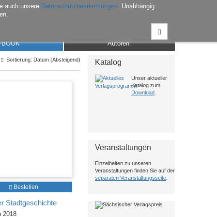
he auch unsere
Datenschutzbestimmungen
. Unabhängig
en.
Anmelden
Warenkorb
Merkliste
Kontakt
-BOOK
Autoren
Sortierung: Datum (Absteigend)
Katalog
Unser aktueller
Katalog zum
Download
.
Veranstaltungen
Einzelheiten zu unseren
Veranstaltungen finden Sie auf der
separaten Veranstaltungsseite
.
Bestellen
er Stadtgeschichte
h 2018