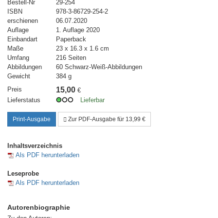
Bestell-Nr
29-254
ISBN
978-3-86729-254-2
erschienen
06.07.2020
Auflage
1. Auflage 2020
Einbandart
Paperback
Maße
23 x 16.3 x 1.6 cm
Umfang
216 Seiten
Abbildungen
60 Schwarz-Weiß-Abbildungen
Gewicht
384 g
Preis
15,00
€
Lieferstatus
Lieferbar
Print-Ausgabe
Zur PDF-Ausgabe für 13,99 €
Inhaltsverzeichnis
Als PDF herunterladen
Leseprobe
Als PDF herunterladen
Autorenbiographie