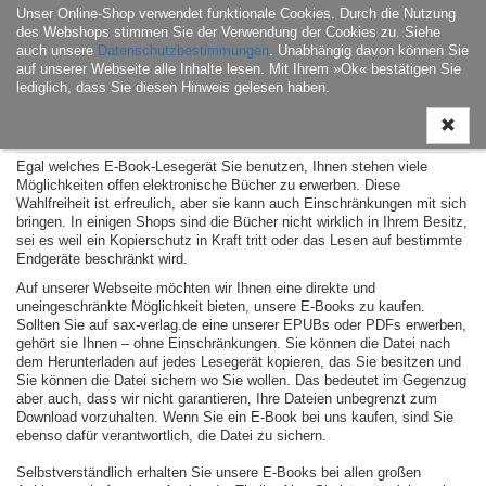
Unser Online-Shop verwendet funktionale Cookies. Durch die Nutzung
Navigati
des Webshops stimmen Sie der Verwendung der Cookies zu. Siehe
ein-/aus
auch unsere
Datenschutzbestimmungen
. Unabhängig davon können Sie
auf unserer Webseite alle Inhalte lesen. Mit Ihrem »Ok« bestätigen Sie
lediglich, dass Sie diesen Hinweis gelesen haben.
Über unsere E-Books
Egal welches E-Book-Lesegerät Sie benutzen, Ihnen stehen viele
Möglichkeiten offen elektronische Bücher zu erwerben. Diese
Wahlfreiheit ist erfreulich, aber sie kann auch Einschränkungen mit sich
bringen. In einigen Shops sind die Bücher nicht wirklich in Ihrem Besitz,
sei es weil ein Kopierschutz in Kraft tritt oder das Lesen auf bestimmte
Endgeräte beschränkt wird.
Auf unserer Webseite möchten wir Ihnen eine direkte und
uneingeschränkte Möglichkeit bieten, unsere E-Books zu kaufen.
Sollten Sie auf sax-verlag.de eine unserer EPUBs oder PDFs erwerben,
gehört sie Ihnen – ohne Einschränkungen. Sie können die Datei nach
dem Herunterladen auf jedes Lesegerät kopieren, das Sie besitzen und
Sie können die Datei sichern wo Sie wollen. Das bedeutet im Gegenzug
aber auch, dass wir nicht garantieren, Ihre Dateien unbegrenzt zum
Download vorzuhalten. Wenn Sie ein E-Book bei uns kaufen, sind Sie
ebenso dafür verantwortlich, die Datei zu sichern.
Selbstverständlich erhalten Sie unsere E-Books bei allen großen