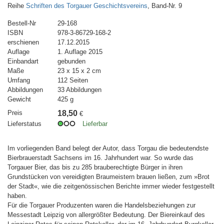
Reihe
Schriften des Torgauer Geschichtsvereins
, Band-Nr. 9
Bestell-Nr
29-168
ISBN
978-3-86729-168-2
erschienen
17.12.2015
Auflage
1. Auflage 2015
Einbandart
gebunden
Maße
23 x 15 x 2 cm
Umfang
112 Seiten
Abbildungen
33 Abbildungen
Gewicht
425 g
Preis
18,50
€
Lieferstatus
Lieferbar
Im vorliegenden Band belegt der Autor, dass Torgau die bedeutendste
Bierbrauerstadt Sachsens im 16. Jahrhundert war. So wurde das
Torgauer Bier, das bis zu 285 brauberechtigte Bürger in ihren
Grundstücken von vereidigten Braumeistern brauen ließen, zum »Brot
der Stadt«, wie die zeitgenössischen Berichte immer wieder festgestellt
haben.
Für die Torgauer Produzenten waren die Handelsbeziehungen zur
Messestadt Leipzig von allergrößter Bedeutung. Der Biereinkauf des