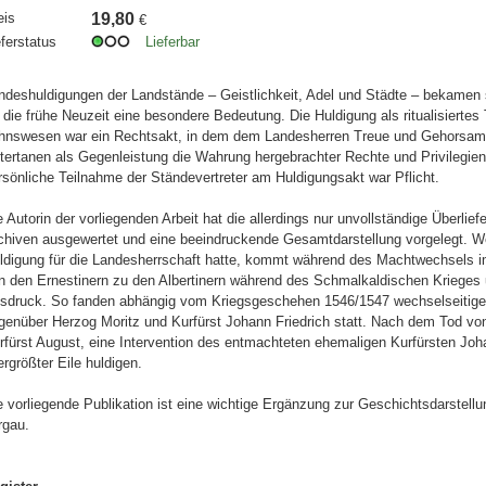
eis
19,80
€
eferstatus
Lieferbar
ndeshuldigungen der Landstände – Geistlichkeit, Adel und Städte – bekamen s
r die frühe Neuzeit eine besondere Bedeutung. Die Huldigung als ritualisierte
hnswesen war ein Rechtsakt, in dem dem Landesherren Treue und Gehorsam 
tertanen als Gegenleistung die Wahrung hergebrachter Rechte und Privilegien 
rsönliche Teilnahme der Ständevertreter am Huldigungsakt war Pflicht.
e Autorin der vorliegenden Arbeit hat die allerdings nur unvollständige Überlie
chiven ausgewertet und eine beeindruckende Gesamtdarstellung vorgelegt. W
ldigung für die Landesherrschaft hatte, kommt während des Machtwechsels 
n den Ernestinern zu den Albertinern während des Schmalkaldischen Krieges
sdruck. So fanden abhängig vom Kriegsgeschehen 1546/1547 wechselseitige
genüber Herzog Moritz und Kurfürst Johann Friedrich statt. Nach dem Tod von
rfürst August, eine Intervention des entmachteten ehemaligen Kurfürsten Joha
lergrößter Eile huldigen.
e vorliegende Publikation ist eine wichtige Ergänzung zur Geschichtsdarstell
rgau.