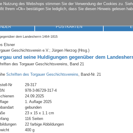
die Nutzung des Webshops stimmen Sie der Verwendung der Cookies zu. Sie
Mit Ihrem »Ok« bestätigen Sie lediglich, dass Sie diesen Hinweis gelesen hab
ENDER
POSTKARTEN
E
 gegenüber dem Landesherrn 1464-1815
es Elsner
rgauer Geschichtsverein e.V.; Jürgen Herzog (Hrsg.)
orgau und seine Huldigungen gegenüber dem Landesherr
hriften des Torgauer Geschichtsvereins, Band 21
ihe
Schriften des Torgauer Geschichtsvereins
, Band-Nr. 21
stell-Nr
29-317
BN
978-3-86729-317-4
schienen
24.09.2025
flage
1. Auflage 2025
nbandart
gebunden
aße
23 x 15 x 1.1 cm
fang
116 Seiten
bildungen
22 farbige Abbildungen
wicht
400 g