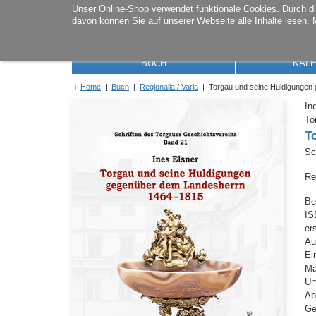
Unser Online-Shop verwendet funktionale Cookies. Durch 
davon können Sie auf unserer Webseite alle Inhalte lesen. 
BUCH
KAL
Home
|
Buch
|
Regionalia / Varia
| Torgau und seine Huldigungen
In
To
T
Sc
Re
Be
IS
er
Au
Ei
M
Um
Ab
Ge