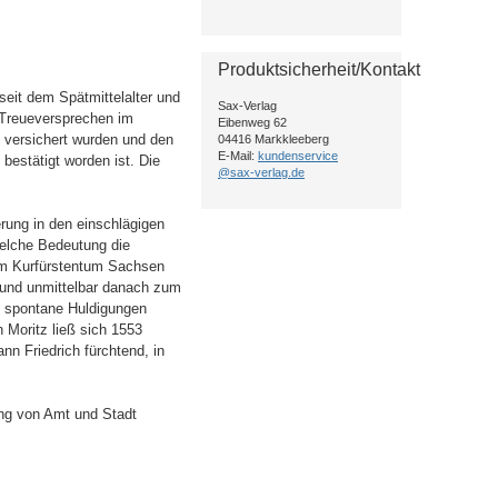
Produktsicherheit/Kontakt
eit dem Spätmittelalter und
Sax-Verlag
s Treueversprechen im
Eibenweg 62
versichert wurden und den
04416 Markkleeberg
E-Mail:
kundenservice
bestätigt worden ist. Die
@sax-verlag.de
ferung in den einschlägigen
elche Bedeutung die
im Kurfürstentum Sachsen
 und unmittelbar danach zum
 spontane Huldigungen
 Moritz ließ sich 1553
nn Friedrich fürchtend, in
ung von Amt und Stadt