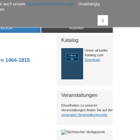
he auch unsere
Datenschutzbestimmungen
. Unabhängig
en.
Anmelden
Warenkorb
Merkliste
Kontakt
-BOOK
Autoren
Katalog
Unser aktueller
Katalog zum
n 1464-1815
Download
.
Veranstaltungen
Einzelheiten zu unseren
Veranstaltungen finden Sie auf der
separaten Veranstaltungsseite
.