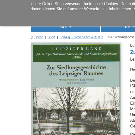
Unser Online-Shop verwendet funktionale Cookies. Durch 
davon können Sie auf unserer Webseite alle Inhalte lesen. 
BUCH
KAL
Home
|
Buch
|
Leipzig – Geschichte & Kultur
| Zur Siedlungsgesc
Lu
Z
Le
Re
Be
IS
er
Au
Ei
M
Um
Ab
Ge
Pr