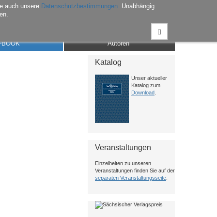
he auch unsere
Datenschutzbestimmungen
. Unabhängig
en.
Anmelden
Warenkorb
Merkliste
Kontakt
-BOOK
Autoren
Katalog
Unser aktueller
Katalog zum
Download
.
Veranstaltungen
Einzelheiten zu unseren
Veranstaltungen finden Sie auf der
separaten Veranstaltungsseite
.