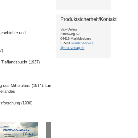
Produktsicherheit/Kontakt
Sax-Verlag
Geschichte und
Eibenweg 62
04416 Markkleeberg
E-Mail:
kundenservice
@sax-verlag.de
7)
 Tieflandsbucht (1937)
 des Mittelalters (1914). Ein
tellandes
sforschung (1930).