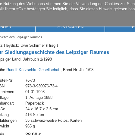
die Nutzung des Webshops stimmen Sie der Verwendung der Cookies zu. Sie
Mit Ihrem »Ok« bestätigen Sie lediglich, dass Sie diesen Hinweis gelesen hab
ENDER
POSTKARTEN
E
hichte des Leipziger Raumes
tz Heydick; Uwe Schirmer (Hrsg.)
ur Siedlungsgeschichte des Leipziger Raumes
ipziger Land. Jahrbuch 1/1998
ihe
Rudolf-Kötzschke-Gesellschaft
, Band-Nr. Jb. 1/98
stell-Nr
76-73
BN
978-3-930076-73-4
schienen
01.01.1998
flage
1. Auflage 1998
nbandart
Paperback
aße
24 x 16.7 x 2.5 cm
fang
416 Seiten
bildungen
35 schwarz-weiße Fotos, Karten
wicht
965 g
eis
28,00
€