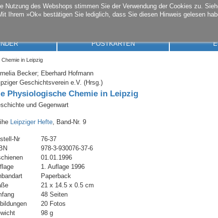
die Nutzung des Webshops stimmen Sie der Verwendung der Cookies zu. Sie
Mit Ihrem »Ok« bestätigen Sie lediglich, dass Sie diesen Hinweis gelesen hab
ENDER
POSTKARTEN
E
 Chemie in Leipzig
rnelia Becker; Eberhard Hofmann
ipziger Geschichtsverein e.V. (Hrsg.)
ie Physiologische Chemie in Leipzig
schichte und Gegenwart
ihe
Leipziger Hefte
, Band-Nr. 9
stell-Nr
76-37
BN
978-3-930076-37-6
schienen
01.01.1996
flage
1. Auflage 1996
nbandart
Paperback
aße
21 x 14.5 x 0.5 cm
fang
48 Seiten
bildungen
20 Fotos
wicht
98 g