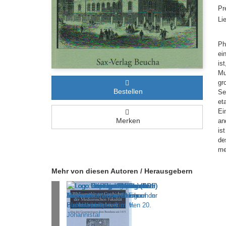
Pr
Li
Ph
ei
is
Mu
gr
Bestellen
Se
et
Ei
Merken
an
is
de
me
Mehr von diesen Autoren / Herausgebern