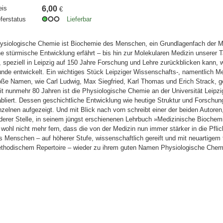
eis
6,00
€
eferstatus
Lieferbar
ysiologische Chemie ist Biochemie des Menschen, ein Grundlagenfach der Me
ne stürmische Entwicklung erfährt – bis hin zur Molekularen Medizin unserer T
t, speziell in Leipzig auf 150 Jahre Forschung und Lehre zurückblicken kann, 
nde entwickelt. Ein wichtiges Stück Leipziger Wissenschafts-, namentlich M
oße Namen, wie Carl Ludwig, Max Siegfried, Karl Thomas und Erich Strack, ge
it nunmehr 80 Jahren ist die Physiologische Chemie an der Universität Leipzig
abliert. Dessen geschichtliche Entwicklung wie heutige Struktur und Forsch
nzelnen aufgezeigt. Und mit Blick nach vorn schreibt einer der beiden Autore
derer Stelle, in seinem jüngst erschienenen Lehrbuch »Medizinische Biochem
t wohl nicht mehr fern, dass die von der Medizin nun immer stärker in die P
s Menschen – auf höherer Stufe, wissenschaftlich gereift und mit neuartigem
thodischem Repertoire – wieder zu ihrem guten Namen Physiologische Chemi