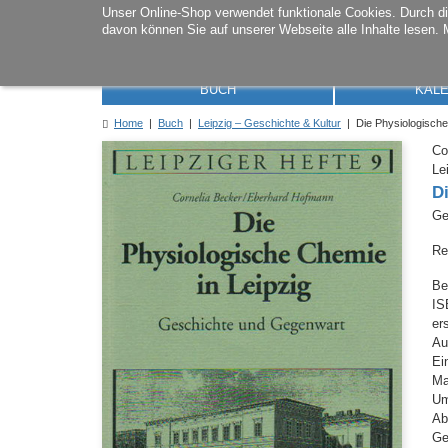
Unser Online-Shop verwendet funktionale Cookies. Durch 
davon können Sie auf unserer Webseite alle Inhalte lesen. 
BUCH
KAL
Home
|
Buch
|
Leipzig – Geschichte & Kultur
| Die Physiologische
Co
Le
D
Ge
Re
Be
IS
er
Au
Ei
M
Um
Ab
Ge