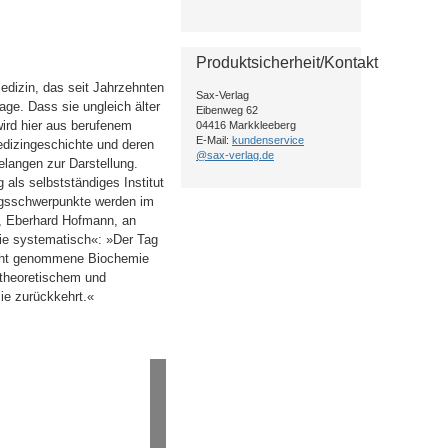
Produktsicherheit/Kontakt
dizin, das seit Jahrzehnten
Sax-Verlag
age. Dass sie ungleich älter
Eibenweg 62
wird hier aus berufenem
04416 Markkleeberg
E-Mail:
kundenservice
edizingeschichte und deren
@sax-verlag.de
langen zur Darstellung.
 als selbstständiges Institut
ungsschwerpunkte werden im
n, Eberhard Hofmann, an
ie systematisch«: »Der Tag
flicht genommene Biochemie
 theoretischem und
e zurückkehrt.«