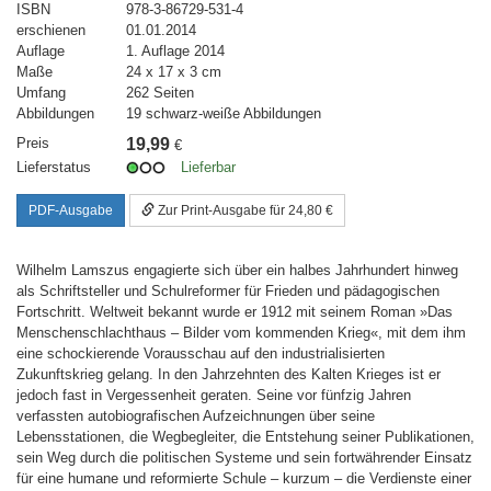
ISBN
978-3-86729-531-4
erschienen
01.01.2014
Auflage
1. Auflage 2014
Maße
24 x 17 x 3 cm
Umfang
262 Seiten
Abbildungen
19 schwarz-weiße Abbildungen
Preis
19,99
€
Lieferstatus
Lieferbar
PDF-Ausgabe
Zur Print-Ausgabe für 24,80 €
Wilhelm Lamszus engagierte sich über ein halbes Jahrhundert hinweg
als Schriftsteller und Schulreformer für Frieden und pädagogischen
Fortschritt. Weltweit bekannt wurde er 1912 mit seinem Roman »Das
Menschenschlachthaus – Bilder vom kommenden Krieg«, mit dem ihm
eine schockierende Vorausschau auf den industrialisierten
Zukunftskrieg gelang. In den Jahrzehnten des Kalten Krieges ist er
jedoch fast in Vergessenheit geraten. Seine vor fünfzig Jahren
verfassten autobiografischen Aufzeichnungen über seine
Lebensstationen, die Wegbegleiter, die Entstehung seiner Publikationen,
sein Weg durch die politischen Systeme und sein fortwährender Einsatz
für eine humane und reformierte Schule – kurzum – die Verdienste einer