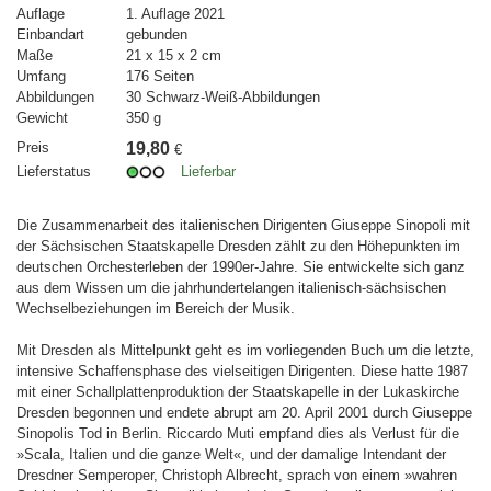
Auflage
1. Auflage 2021
Einbandart
gebunden
Maße
21 x 15 x 2 cm
Umfang
176 Seiten
Abbildungen
30 Schwarz-Weiß-Abbildungen
Gewicht
350 g
Preis
19,80
€
Lieferstatus
Lieferbar
Die Zusammenarbeit des italienischen Dirigenten Giuseppe Sinopoli mit
der Sächsischen Staatskapelle Dresden zählt zu den Höhepunkten im
deutschen Orchesterleben der 1990er-Jahre. Sie entwickelte sich ganz
aus dem Wissen um die jahrhundertelangen italienisch-sächsischen
Wechselbeziehungen im Bereich der Musik.
Mit Dresden als Mittelpunkt geht es im vorliegenden Buch um die letzte,
intensive Schaffensphase des vielseitigen Dirigenten. Diese hatte 1987
mit einer Schallplattenproduktion der Staatskapelle in der Lukaskirche
Dresden begonnen und endete abrupt am 20. April 2001 durch Giuseppe
Sinopolis Tod in Berlin. Riccardo Muti empfand dies als Verlust für die
»Scala, Italien und die ganze Welt«, und der damalige Intendant der
Dresdner Semperoper, Christoph Albrecht, sprach von einem »wahren