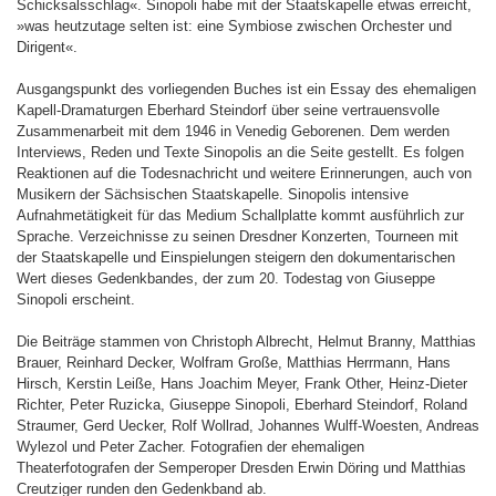
Schicksalsschlag«. Sinopoli habe mit der Staatskapelle etwas erreicht,
»was heutzutage selten ist: eine Symbiose zwischen Orchester und
Dirigent«.
Ausgangspunkt des vorliegenden Buches ist ein Essay des ehemaligen
Kapell-Dramaturgen Eberhard Steindorf über seine vertrauensvolle
Zusammenarbeit mit dem 1946 in Venedig Geborenen. Dem werden
Interviews, Reden und Texte Sinopolis an die Seite gestellt. Es folgen
Reaktionen auf die Todesnachricht und weitere Erinnerungen, auch von
Musikern der Sächsischen Staatskapelle. Sinopolis intensive
Aufnahmetätigkeit für das Medium Schallplatte kommt ausführlich zur
Sprache. Verzeichnisse zu seinen Dresdner Konzerten, Tourneen mit
der Staatskapelle und Einspielungen steigern den dokumentarischen
Wert dieses Gedenkbandes, der zum 20. Todestag von Giuseppe
Sinopoli erscheint.
Die Beiträge stammen von Christoph Albrecht, Helmut Branny, Matthias
Brauer, Reinhard Decker, Wolfram Große, Matthias Herrmann, Hans
Hirsch, Kerstin Leiße, Hans Joachim Meyer, Frank Other, Heinz-Dieter
Richter, Peter Ruzicka, Giuseppe Sinopoli, Eberhard Steindorf, Roland
Straumer, Gerd Uecker, Rolf Wollrad, Johannes Wulff-Woesten, Andreas
Wylezol und Peter Zacher. Fotografien der ehemaligen
Theaterfotografen der Semperoper Dresden Erwin Döring und Matthias
Creutziger runden den Gedenkband ab.