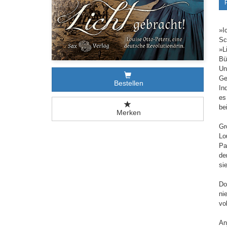
»I
Sc
»L
Bü
Un
Ge
Bestellen
In
es
be
Merken
Gr
Lo
Pa
de
si
Do
ni
vo
An