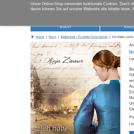
Unser Online-Shop verwendet funktionale Cookies. Durch 
davon können Sie auf unserer Webseite alle Inhalte lesen. 
BUCH
KAL
Home
|
Buch
|
Belletristik / Erzählte Geschichte
| Ich habe Licht 
An
I
Lo
Be
IS
er
Au
Ei
M
Um
Ge
Pr
Li