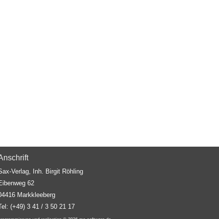
Anschrift
Sax-Verlag, Inh. Birgit Röhling
Eibenweg 62
04416 Markkleeberg
Tel: (+49) 3 41 / 3 50 21 17