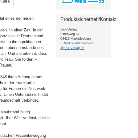
4,99 €
 Mal eines der neuen
Produktsicherheit/Kontakt
Sax-Verlag
en. In einer Zeit, in der
Eibenweg 62
anz alleine Deutschland.
04416 Markkleeberg
se in ihren politischen
E-Mail:
kundenservice
ichen Lebensumstände des
@sax-verlag.de
n an. Und sie erkennt, dass
d Frau. Sie fordert –
Frauen.
1848 ihren Anfang nimmt.
s in der Frankfurter
g für Frauen ein Netzwerk
. Einen Unterstützer findet
reundschaft verbindet.
aiaufstand blutig
. Ihre Welt verfinstert sich
ist ...
 deutschen Frauenbewegung