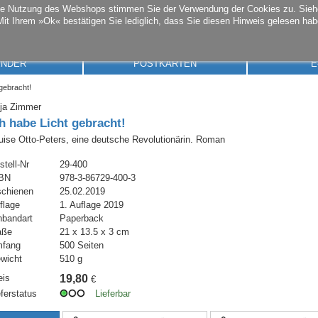
die Nutzung des Webshops stimmen Sie der Verwendung der Cookies zu. Sie
Mit Ihrem »Ok« bestätigen Sie lediglich, dass Sie diesen Hinweis gelesen hab
ENDER
POSTKARTEN
E
gebracht!
ja Zimmer
ch habe Licht gebracht!
uise Otto-Peters, eine deutsche Revolutionärin. Roman
stell-Nr
29-400
BN
978-3-86729-400-3
schienen
25.02.2019
flage
1. Auflage 2019
nbandart
Paperback
aße
21 x 13.5 x 3 cm
fang
500 Seiten
wicht
510 g
eis
19,80
€
eferstatus
Lieferbar