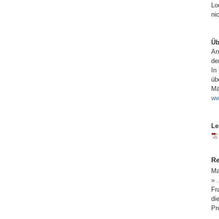
Lo
ni
Üb
An
de
In
üb
Mä
ww
Le
R
Ma
» 
Fr
di
Pr