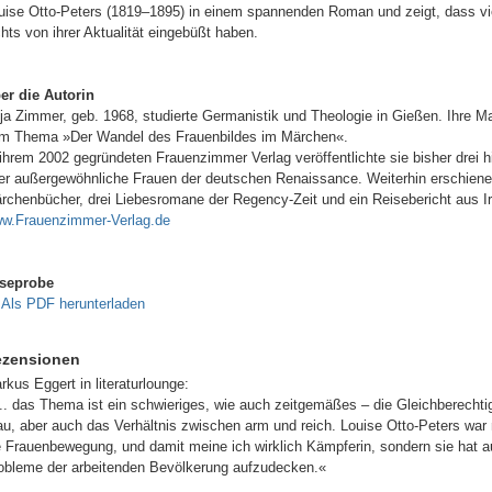
uise Otto-Peters (1819–1895) in einem spannenden Roman und zeigt, dass vi
chts von ihrer Aktualität eingebüßt haben.
er die Autorin
ja Zimmer, geb. 1968, studierte Germanistik und Theologie in Gießen. Ihre Mag
m Thema »Der Wandel des Frauenbildes im Märchen«.
 ihrem 2002 gegründeten Frauenzimmer Verlag veröffentlichte sie bisher drei 
er außergewöhnliche Frauen der deutschen Renaissance. Weiterhin erschienen
rchenbücher, drei Liebesromane der Regency-Zeit und ein Reisebericht aus Ir
w.Frauenzimmer-Verlag.de
seprobe
Als PDF herunterladen
ezensionen
rkus Eggert in literaturlounge:
... das Thema ist ein schwieriges, wie auch zeitgemäßes – die Gleichberech
au, aber auch das Verhältnis zwischen arm und reich. Louise Otto-Peters war 
e Frauenbewegung, und damit meine ich wirklich Kämpferin, sondern sie hat 
obleme der arbeitenden Bevölkerung aufzudecken.«