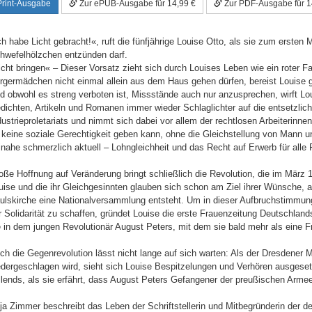
Print-Ausgabe
Zur ePUB-Ausgabe für 14,99 €
Zur PDF-Ausgabe für 1
ch habe Licht gebracht!«, ruft die fünfjährige Louise Otto, als sie zum ersten
hwefelhölzchen entzünden darf.
icht bringen« – Dieser Vorsatz zieht sich durch Louises Leben wie ein roter Fad
rgermädchen nicht einmal allein aus dem Haus gehen dürfen, bereist Louise g
d obwohl es streng verboten ist, Missstände auch nur anzusprechen, wirft Loui
dichten, Artikeln und Romanen immer wieder Schlaglichter auf die entsetzl
dustrieproletariats und nimmt sich dabei vor allem der rechtlosen Arbeiterinne
 keine soziale Gerechtigkeit geben kann, ohne die Gleichstellung von Mann un
inahe schmerzlich aktuell – Lohngleichheit und das Recht auf Erwerb für alle 
oße Hoffnung auf Veränderung bringt schließlich die Revolution, die im März 
uise und die ihr Gleichgesinnten glauben sich schon am Ziel ihrer Wünsche, al
ulskirche eine Nationalversammlung entsteht. Um in dieser Aufbruchstimmun
r Solidarität zu schaffen, gründet Louise die erste Frauenzeitung Deutschlands
e in dem jungen Revolutionär August Peters, mit dem sie bald mehr als eine F
ch die Gegenrevolution lässt nicht lange auf sich warten: Als der Dresdener M
edergeschlagen wird, sieht sich Louise Bespitzelungen und Verhören ausgesetzt
llends, als sie erfährt, dass August Peters Gefangener der preußischen Armee 
ja Zimmer beschreibt das Leben der Schriftstellerin und Mitbegründerin der