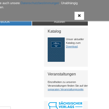
he auch unsere
Datenschutzbestimmungen
. Unabhängig
en.
Anmelden
Warenkorb
Merkliste
Kontakt
-BOOK
Autoren
Katalog
Unser aktueller
Katalog zum
Download
.
Veranstaltungen
Einzelheiten zu unseren
Veranstaltungen finden Sie auf der
separaten Veranstaltungsseite
.