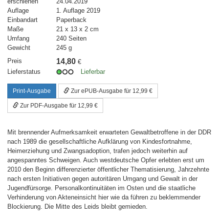
erschienen
24.04.2019
Auflage
1. Auflage 2019
Einbandart
Paperback
Maße
21 x 13 x 2 cm
Umfang
240 Seiten
Gewicht
245 g
Preis
14,80
€
Lieferstatus
Lieferbar
Print-Ausgabe
Zur ePUB-Ausgabe für 12,99 €
Zur PDF-Ausgabe für 12,99 €
Mit brennender Aufmerksamkeit erwarteten Gewaltbetroffene in der DDR
nach 1989 die gesellschaftliche Aufklärung von Kindesfortnahme,
Heimerziehung und Zwangsadoption, trafen jedoch weiterhin auf
angespanntes Schweigen. Auch westdeutsche Opfer erlebten erst um
2010 den Beginn differenzierter öffentlicher Thematisierung, Jahrzehnte
nach ersten Initiativen gegen autoritären Umgang und Gewalt in der
Jugendfürsorge. Personalkontinuitäten im Osten und die staatliche
Verhinderung von Akteneinsicht hier wie da führen zu beklemmender
Blockierung. Die Mitte des Leids bleibt gemieden.