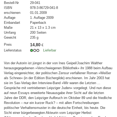
Bestell-Nr
29-041
ISBN
978-3-86729-041-8
erschienen
01.01.2009
Auflage
1. Auflage 2009
Einbandart
Paperback
Maße
21 x 13 x 1.3 cm
Umfang
200 Seiten
Gewicht
235 g
Preis
14,80
€
Lieferstatus
Lieferbar
Von der Autorin ist jüngst in der von Ines Geipel/Joachim Walther
herausgegegebenen »Verschwiegenen Bibliothek« ihr 1988 beim Aufbau
Verlag eingereichter, der politischen Zensur verfallener Roman »Weißer
als Schnee« (in der Edition Büchergilde) erschienen. Im Jahr 2003 hat
sie im Sax-Verlag den Interview-Band »Wir waren die Letzten ...
Gespräche mit vertriebenen Leipziger Juden« vorgelegt. Und nun diese
auf neun Essays erweiterte Neuausgabe ihrer Sicht auf die letzten
Jahre der DDR, den Leipziger Aufbruch im Oktober 89 und die friedliche
Revolution – nur ein kurzer Ruck? – mit allen Fortschreibungen
politischer Verhaltensmuster in die deutsche Einheit, bis heute. Die
Sicht einer bürgerbewegten Akteurin vom Leipziger Herbst