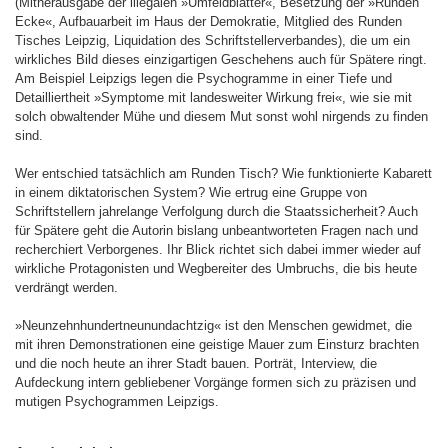
(Mitherausgabe der illegalen »Umfeldblätter«, Besetzung der »Runden
Ecke«, Aufbauarbeit im Haus der Demokratie, Mitglied des Runden
Tisches Leipzig, Liquidation des Schriftstellerverbandes), die um ein
wirkliches Bild dieses einzigartigen Geschehens auch für Spätere ringt.
Am Beispiel Leipzigs legen die Psychogramme in einer Tiefe und
Detailliertheit »Symptome mit landesweiter Wirkung frei«, wie sie mit
solch obwaltender Mühe und diesem Mut sonst wohl nirgends zu finden
sind.
Wer entschied tatsächlich am Runden Tisch? Wie funktionierte Kabarett
in einem diktatorischen System? Wie ertrug eine Gruppe von
Schriftstellern jahrelange Verfolgung durch die Staatssicherheit? Auch
für Spätere geht die Autorin bislang unbeantworteten Fragen nach und
recherchiert Verborgenes. Ihr Blick richtet sich dabei immer wieder auf
wirkliche Protagonisten und Wegbereiter des Umbruchs, die bis heute
verdrängt werden.
»Neunzehnhundertneunundachtzig« ist den Menschen gewidmet, die
mit ihren Demonstrationen eine geistige Mauer zum Einsturz brachten
und die noch heute an ihrer Stadt bauen. Porträt, Interview, die
Aufdeckung intern gebliebener Vorgänge formen sich zu präzisen und
mutigen Psychogrammen Leipzigs.