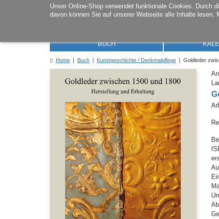
Unser Online-Shop verwendet funktionale Cookies. Durch 
davon können Sie auf unserer Webseite alle Inhalte lesen. 
BUCH
KAL
Home
|
Buch
|
Kunstgeschichte / Denkmalpflege
| Goldleder zwis
An
La
G
Ar
Re
Be
IS
er
Au
Ei
M
Um
Ab
Ge