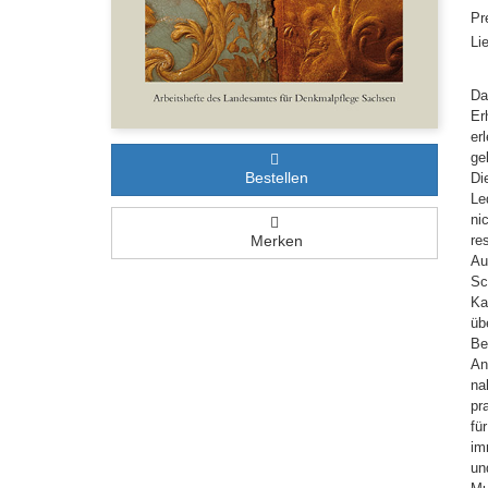
Pr
Li
Da
Er
er
ge
Bestellen
Di
Le
ni
Merken
re
Au
Sc
Ka
üb
Be
An
na
pr
fü
im
un