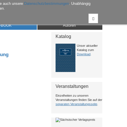
he auch unsere
Datenschutzbestimmungen
. Unabhängig
en.
Anmelden
Warenkorb
Merkliste
Kontakt
-BOOK
Autoren
Katalog
Unser aktueller
Katalog zum
tung
Download
.
Veranstaltungen
Einzelheiten zu unseren
Veranstaltungen finden Sie auf der
separaten Veranstaltungsseite
.