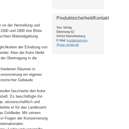
Produktsicherheit/Kontakt
ist der Herstellung und
Sax-Verlag
1500 und 1800 ihre Blüte
Eibenweg 62
rschten Materialgattung
04416 Markkleeberg
E-Mail:
kundenservice
@sax-verlag.de
lichkeiten der Erhaltung von
nder. Aber der Autor bleibt
die Übertragung in die
schiedenen Räumen in
onservierung ein eigenes
istorischer Gebäude
esden faszinierte den Autor
ließ. Es beschäftigte ihn
e, wissenschaftlich und
gleitete er für das Landesamt
as Goldleder. Mit seinem
in Fragen der Konservierung
ternationalen