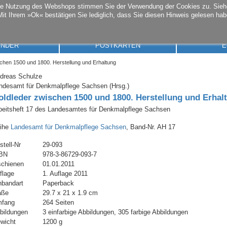
die Nutzung des Webshops stimmen Sie der Verwendung der Cookies zu. Sie
Mit Ihrem »Ok« bestätigen Sie lediglich, dass Sie diesen Hinweis gelesen hab
ENDER
POSTKARTEN
E
chen 1500 und 1800. Herstellung und Erhaltung
dreas Schulze
ndesamt für Denkmalpflege Sachsen (Hrsg.)
oldleder zwischen 1500 und 1800. Herstellung und Erhal
beitsheft 17 des Landesamtes für Denkmalpflege Sachsen
ihe
Landesamt für Denkmalpflege Sachsen
, Band-Nr. AH 17
stell-Nr
29-093
BN
978-3-86729-093-7
schienen
01.01.2011
flage
1. Auflage 2011
nbandart
Paperback
aße
29.7 x 21 x 1.9 cm
fang
264 Seiten
bildungen
3 einfarbige Abbildungen, 305 farbige Abbildungen
wicht
1200 g