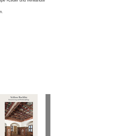
ppe »Leder und verwandte
n.