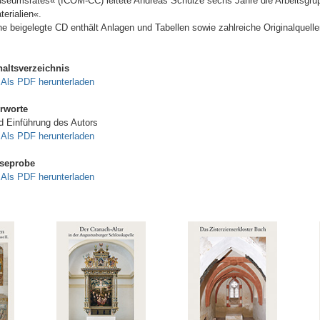
seumsrates« (ICOM-CC) leitete Andreas Schulze sechs Jahre die Arbeitsgru
terialien«.
ne beigelegte CD enthält Anlagen und Tabellen sowie zahlreiche Originalquelle
haltsverzeichnis
Als PDF herunterladen
rworte
d Einführung des Autors
Als PDF herunterladen
seprobe
Als PDF herunterladen