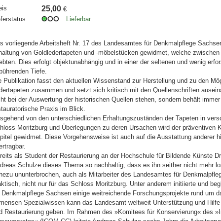
eis
25,00
€
eferstatus
Lieferbar
s vorliegende Arbeitsheft Nr. 17 des Landesamtes für Denkmalpflege Sachsen 
haltung von Goldledertapeten und -möbelstücken gewidmet, welche zwischen 
lebten. Dies erfolgt objektunabhängig und in einer der seltenen und wenig erfo
bührenden Tiefe.
e Publikation fasst den aktuellen Wissenstand zur Herstellung und zu den Mög
dertapeten zusammen und setzt sich kritisch mit den Quellenschriften auseina
cht bei der Auswertung der historischen Quellen stehen, sondern behält immer 
stauratorische Praxis im Blick.
sgehend von den unterschiedlichen Erhaltungszuständen der Tapeten in ver
hloss Moritzburg und Überlegungen zu deren Ursachen wird der präventiven K
pitel gewidmet. Diese Vorgehensweise ist auch auf die Ausstattung anderer h
ertragbar.
reits als Student der Restaurierung an der Hochschule für Bildende Künste Dr
dreas Schulze dieses Thema so nachhaltig, dass es ihn seither nicht mehr los
hezu ununterbrochen, auch als Mitarbeiter des Landesamtes für Denkmalpfleg
aktisch, nicht nur für das Schloss Moritzburg. Unter anderem initiierte und be
r Denkmalpflege Sachsen einige weitreichende Forschungsprojekte rund um d
mensen Spezialwissen kann das Landesamt weltweit Unterstützung und Hilfe 
d Restaurierung geben. Im Rahmen des »Komitees für Konservierung« des »In