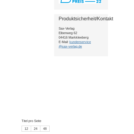
Produktsicherheit/Kontakt
Sax-Verlag
Eibenweg 62
04416 Markkleeberg
E-Mail:
kundenservice
@sax-verlag.de
Titel pro Seite
12
24
48