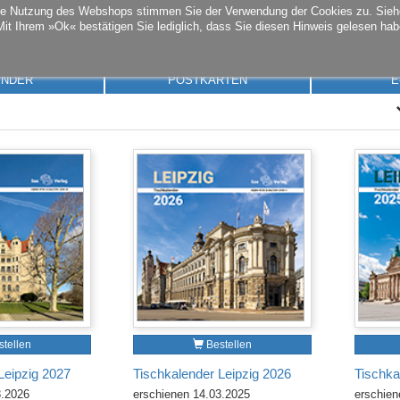
die Nutzung des Webshops stimmen Sie der Verwendung der Cookies zu. Sie
Mit Ihrem »Ok« bestätigen Sie lediglich, dass Sie diesen Hinweis gelesen hab
ENDER
POSTKARTEN
E
tellen
Bestellen
Leipzig 2027
Tischkalender Leipzig 2026
Tischka
3.2026
erschienen 14.03.2025
erschien