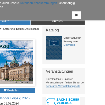
he auch unsere
Datenschutzbestimmungen
. Unabhängig
en.
Anmelden
Warenkorb
Merkliste
Kontakt
-BOOK
Autoren
Sortierung: Datum (Absteigend)
Katalog
Unser aktueller
Katalog zum
Download
.
Veranstaltungen
Einzelheiten zu unseren
Veranstaltungen finden Sie auf der
separaten Veranstaltungsseite
.
Bestellen
lender Leipzig 2025
en 01.02.2024