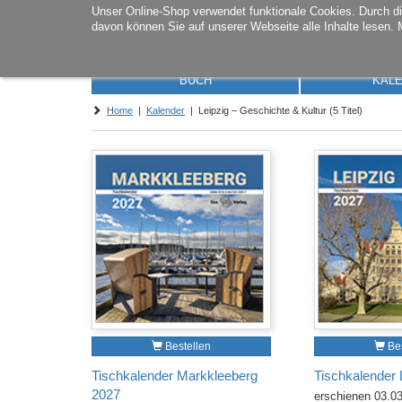
Unser Online-Shop verwendet funktionale Cookies. Durch 
davon können Sie auf unserer Webseite alle Inhalte lesen. 
BUCH
KAL
Home
|
Kalender
| Leipzig – Geschichte & Kultur (5 Titel)
Bestellen
Bes
Tischkalender Markkleeberg
Tischkalender 
2027
erschienen 03.0