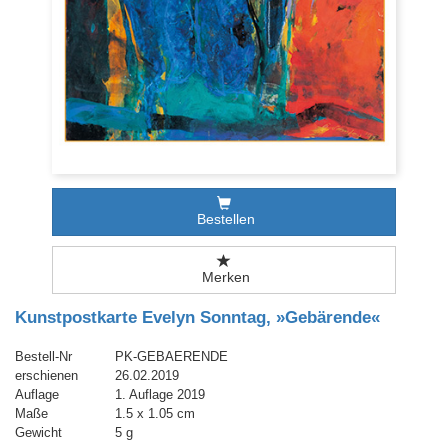
Bestellen
Merken
Kunstpostkarte Evelyn Sonntag, »Gebärende«
Bestell-Nr
PK-GEBAERENDE
erschienen
26.02.2019
Auflage
1. Auflage 2019
Maße
1.5 x 1.05 cm
Gewicht
5 g