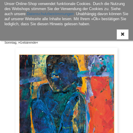
Unser Online-Shop verwendet funktionale Cookies. Durch die Nutzung
Navigati
des Webshops stimmen Sie der Verwendung der Cookies zu. Siehe
ein-/aus
auch unsere
Datenschutzbestimmungen
. Unabhängig davon können Sie
auf unserer Webseite alle Inhalte lesen. Mit Ihrem »Ok« bestätigen Sie
lediglich, dass Sie diesen Hinweis gelesen haben.
Home
|
Postkarten
|
Kunstgeschichte / Denkmalpflege
| Kunstpostkarte Evelyn
Sonntag, »Gebärende«