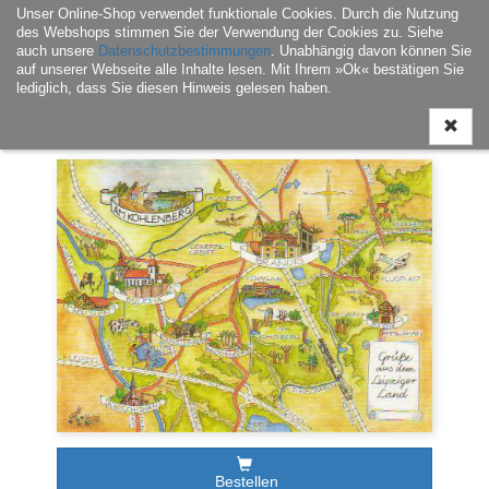
Unser Online-Shop verwendet funktionale Cookies. Durch die Nutzung
Navigati
des Webshops stimmen Sie der Verwendung der Cookies zu. Siehe
ein-/aus
auch unsere
Datenschutzbestimmungen
. Unabhängig davon können Sie
auf unserer Webseite alle Inhalte lesen. Mit Ihrem »Ok« bestätigen Sie
lediglich, dass Sie diesen Hinweis gelesen haben.
Home
|
Postkarten
|
Regionalia / Varia
| Postkarte Am Kohlenberg
Bestellen