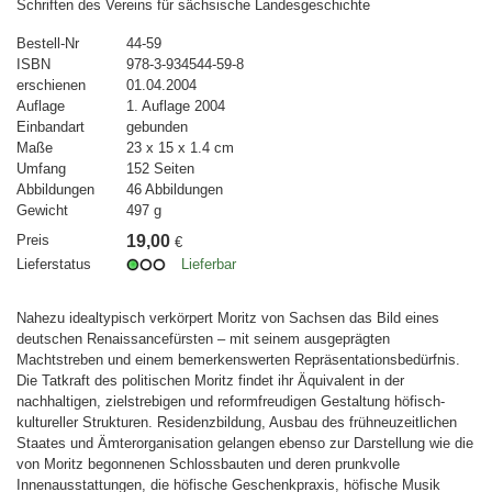
Schriften des Vereins für sächsische Landesgeschichte
Bestell-Nr
44-59
ISBN
978-3-934544-59-8
erschienen
01.04.2004
Auflage
1. Auflage 2004
Einbandart
gebunden
Maße
23 x 15 x 1.4 cm
Umfang
152 Seiten
Abbildungen
46 Abbildungen
Gewicht
497 g
Preis
19,00
€
Lieferstatus
Lieferbar
Nahezu idealtypisch verkörpert Moritz von Sachsen das Bild eines
deutschen Renaissancefürsten – mit seinem ausgeprägten
Machtstreben und einem bemerkenswerten Repräsentationsbedürfnis.
Die Tatkraft des politischen Moritz findet ihr Äquivalent in der
nachhaltigen, zielstrebigen und reformfreudigen Gestaltung höfisch-
kultureller Strukturen. Residenzbildung, Ausbau des frühneuzeitlichen
Staates und Ämterorganisation gelangen ebenso zur Darstellung wie die
von Moritz begonnenen Schlossbauten und deren prunkvolle
Innenausstattungen, die höfische Geschenkpraxis, höfische Musik