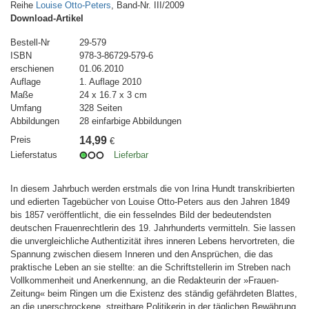
Reihe
Louise Otto-Peters
, Band-Nr. III/2009
Download-Artikel
Bestell-Nr
29-579
ISBN
978-3-86729-579-6
erschienen
01.06.2010
Auflage
1. Auflage 2010
Maße
24 x 16.7 x 3 cm
Umfang
328 Seiten
Abbildungen
28 einfarbige Abbildungen
Preis
14,99
€
Lieferstatus
Lieferbar
In diesem Jahrbuch werden erstmals die von Irina Hundt transkribierten
und edierten Tagebücher von Louise Otto-Peters aus den Jahren 1849
bis 1857 veröffentlicht, die ein fesselndes Bild der bedeutendsten
deutschen Frauenrechtlerin des 19. Jahrhunderts vermitteln. Sie lassen
die unvergleichliche Authentizität ihres inneren Lebens hervortreten, die
Spannung zwischen diesem Inneren und den Ansprüchen, die das
praktische Leben an sie stellte: an die Schriftstellerin im Streben nach
Vollkommenheit und Anerkennung, an die Redakteurin der »Frauen-
Zeitung« beim Ringen um die Existenz des ständig gefährdeten Blattes,
an die unerschrockene, streitbare Politikerin in der täglichen Bewährung,