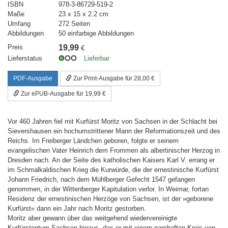
ISBN
978-3-86729-519-2
Maße
23 x 15 x 2.2 cm
Umfang
272 Seiten
Abbildungen
50 einfarbige Abbildungen
Preis
19,99
€
Lieferstatus
Lieferbar
PDF-Ausgabe
Zur Print-Ausgabe für 28,00 €
Zur ePUB-Ausgabe für 19,99 €
Vor 460 Jahren fiel mit Kurfürst Moritz von Sachsen in der Schlacht bei
Sievershausen ein hochumstrittener Mann der Reformationszeit und des
Reichs. Im Freiberger Ländchen geboren, folgte er seinem
evangelischen Vater Heinrich dem Frommen als albertinischer Herzog in
Dresden nach. An der Seite des katholischen Kaisers Karl V. errang er
im Schmalkaldischen Krieg die Kurwürde, die der ernestinische Kurfürst
Johann Friedrich, nach dem Mühlberger Gefecht 1547 gefangen
genommen, in der Wittenberger Kapitulation verlor. In Weimar, fortan
Residenz der ernestinischen Herzöge von Sachsen, ist der »geborene
Kurfürst« dann ein Jahr nach Moritz gestorben.
Moritz aber gewann über das weitgehend wiedervereinigte
Kurfürstentum Sachsen hinaus, das er mit einem namhaften Kreis von