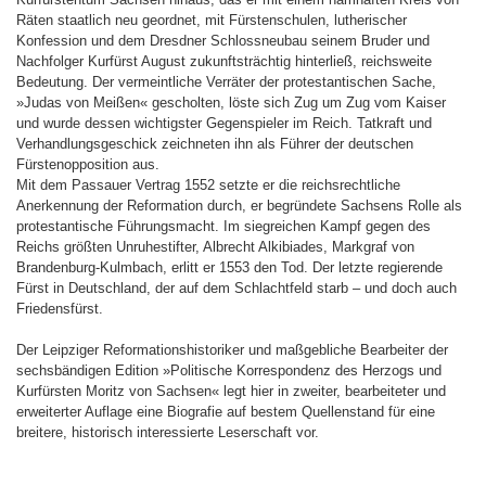
Räten staatlich neu geordnet, mit Fürstenschulen, lutherischer
Konfession und dem Dresdner Schlossneubau seinem Bruder und
Nachfolger Kurfürst August zukunftsträchtig hinterließ, reichsweite
Bedeutung. Der vermeintliche Verräter der protestantischen Sache,
»Judas von Meißen« gescholten, löste sich Zug um Zug vom Kaiser
und wurde dessen wichtigster Gegenspieler im Reich. Tatkraft und
Verhandlungsgeschick zeichneten ihn als Führer der deutschen
Fürstenopposition aus.
Mit dem Passauer Vertrag 1552 setzte er die reichsrechtliche
Anerkennung der Reformation durch, er begründete Sachsens Rolle als
protestantische Führungsmacht. Im siegreichen Kampf gegen des
Reichs größten Unruhestifter, Albrecht Alkibiades, Markgraf von
Brandenburg-Kulmbach, erlitt er 1553 den Tod. Der letzte regierende
Fürst in Deutschland, der auf dem Schlachtfeld starb – und doch auch
Friedensfürst.
Der Leipziger Reformationshistoriker und maßgebliche Bearbeiter der
sechsbändigen Edition »Politische Korrespondenz des Herzogs und
Kurfürsten Moritz von Sachsen« legt hier in zweiter, bearbeiteter und
erweiterter Auflage eine Biografie auf bestem Quellenstand für eine
breitere, historisch interessierte Leserschaft vor.