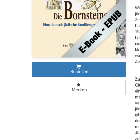
Wa
jü
Ze
Fa
19
Le
ni
kl
wu
Zo
Bestellen
Zu
Gl
Merken
ei
me
ve
jü
gi
de
ma
Jü
zu