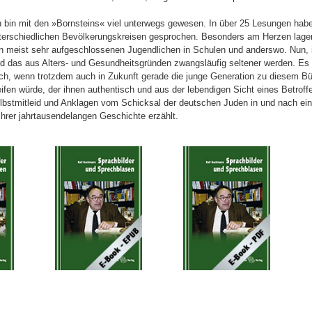
h bin mit den »Bornsteins« viel unterwegs gewesen. In über 25 Lesungen hab
terschiedlichen Bevölkerungskreisen gesprochen. Besonders am Herzen lage
n meist sehr aufgeschlossenen Jugendlichen in Schulen und anderswo. Nun, 
rd das aus Alters- und Gesundheitsgründen zwangsläufig seltener werden. Es
ch, wenn trotzdem auch in Zukunft gerade die junge Generation zu diesem Bü
eifen würde, der ihnen authentisch und aus der lebendigen Sicht eines Betroff
lbstmitleid und Anklagen vom Schicksal der deutschen Juden in und nach ei
 ihrer jahrtausendelangen Geschichte erzählt.