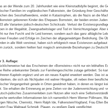
s an der Wende zum 20. Jahrhundert wie eine Kleinstadtidylle beginnt, die G
discher Familien im vogtländischen Falkenstein, der Gründung ihrer Geschäfte
ichen des Sesshaftwerdens, endet in Katastrophen, als die Nazis an die Mac
lkenstein geborenen Kinder des Ehepaars Bornstein, der beiden ersten Juden i
33 alle Varianten jüdisch-deutschen Schicksals: Verlust der Existenzgrundlag
ben in der Illegalität, Zwangsarbeitslager und Tod im Vernichtungslager. Aber 
cht nur ihre Furcht und ihr Leid kennen, sondern auch das ganz alltägliche Le
einen Freuden und Erfolge im Zeichen der allgegenwärtigen Bedrohung. Die Üb
rden in alle Welt verstreut, haben sich erfolgreich neue Existenzen aufgebaut 
rn zurück, sondern hielten fast magisch anmutende Beziehungen zu Deutschl
r 3. Auflage:
ücklicherweise hat das Erscheinen der »Bornsteins« nicht nur ein lebhaftes 
ne Reihe unbekannter Details zur Familiengeschichte zutage gefördert. So ka
hreren Kapiteln ergänzt und um ein neues Kapitel erweitert werden. Das ist a
rdanken, die sich als Nichtjuden mit wahrer Hingabe, oft neben ihrer beruflich
discher Vergangenheit gerade in Orten gewidmet haben, in denen es längst ke
bt. Sie erhalten die Erinnerung an jene Zeiten vor der Judenvernichtung und -v
utsch-jüdisches Zusammenleben zum Nutzen aller noch eine Selbstverständlic
nche wertvollen Informationen bin ich namentlich Herrn Werner Pöllmann, Ma
rgen Nitsche, Chemnitz, Herrn Ralph Ide, Falkenstein/Vogtland, Frau Ellen Ber
letzt Frau Waltraud Schmidt, Plauen, zu großem Dank verpflichtet.