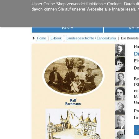
Unser Online-Shop verwendet funktionale Cookies. Durch 
davon können Sie auf unserer Webseite alle Inhalte lesen. 
BUCH
KAL
Home
|
E-Book
|
Landesgeschichte / Landeskultur
| Die Bornste
Ra
D
Ei
Do
Be
IS
er
M
Um
Pr
Li