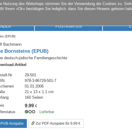
die Nutzung des Webshops stimmen Sie der Verwendung der Cookies zu. Sie
Mit Ihrem »Ok« bestätigen Sie lediglich, dass Sie diesen Hinweis gelesen hab
ENDER
POSTKARTEN
E
ins (EPUB)
lf Bachmann
ie Bornsteins (EPUB)
ne deutsch-jüdische Familiengeschichte
wnload-Artikel
stell-Nr
29-501
BN
978-3-86729-501-7
schienen
01.01.2006
aße
21 x 13 x 1.1 cm
fang
160 Seiten
eis
9,99
€
eferstatus
Lieferbar
ePUB-Ausgabe
Zur PDF-Ausgabe für 9,99 €