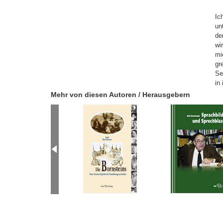
Ic
un
de
wi
mi
gr
Se
in
Mehr von diesen Autoren / Herausgebern