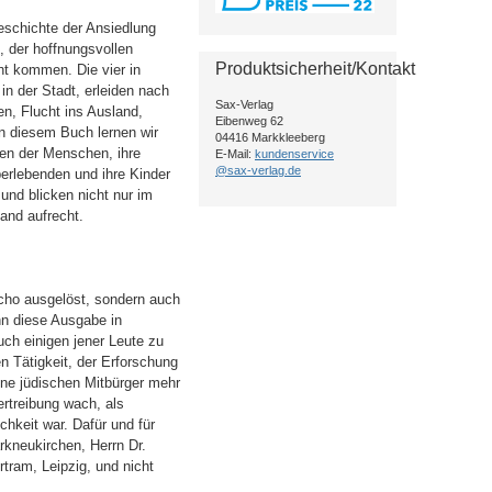
eschichte der Ansiedlung
, der hoffnungsvollen
Produktsicherheit/Kontakt
ht kommen. Die vier in
n der Stadt, erleiden nach
Sax-Verlag
en, Flucht ins Ausland,
Eibenweg 62
in diesem Buch lernen wir
04416 Markkleeberg
ben der Menschen, ihre
E-Mail:
kundenservice
@sax-verlag.de
erlebenden und ihre Kinder
und blicken nicht nur im
and aufrecht.
Echo ausgelöst, sondern auch
nn diese Ausgabe in
uch einigen jener Leute zu
en Tätigkeit, der Erforschung
ine jüdischen Mitbürger mehr
ertreibung wach, als
hkeit war. Dafür und für
rkneukirchen, Herrn Dr.
tram, Leipzig, und nicht