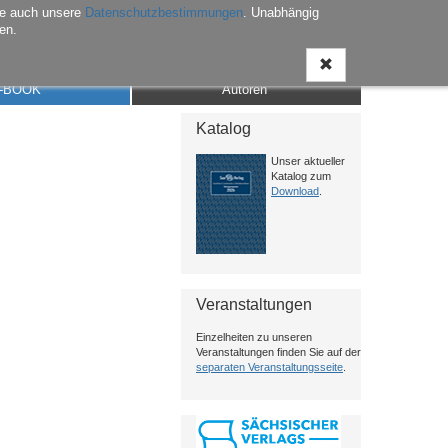
he auch unsere
Datenschutzbestimmungen
. Unabhängig
en.
Anmelden
Warenkorb
Merkliste
Kontakt
-BOOK
Autoren
Katalog
Unser aktueller
Katalog zum
Download
.
Veranstaltungen
Einzelheiten zu unseren
Veranstaltungen finden Sie auf der
separaten Veranstaltungsseite
.