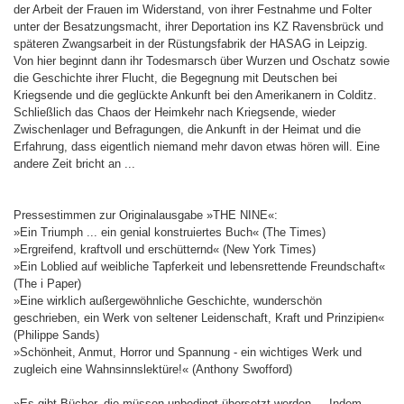
der Arbeit der Frauen im Widerstand, von ihrer Festnahme und Folter
unter der Besatzungsmacht, ihrer Deportation ins KZ Ravensbrück und
späteren Zwangsarbeit in der Rüstungsfabrik der HASAG in Leipzig.
Von hier beginnt dann ihr Todesmarsch über Wurzen und Oschatz sowie
die Geschichte ihrer Flucht, die Begegnung mit Deutschen bei
Kriegsende und die geglückte Ankunft bei den Amerikanern in Colditz.
Schließlich das Chaos der Heimkehr nach Kriegsende, wieder
Zwischenlager und Befragungen, die Ankunft in der Heimat und die
Erfahrung, dass eigentlich niemand mehr davon etwas hören will. Eine
andere Zeit bricht an ...
Pressestimmen zur Originalausgabe »THE NINE«:
»Ein Triumph ... ein genial konstruiertes Buch« (The Times)
»Ergreifend, kraftvoll und erschütternd« (New York Times)
»Ein Loblied auf weibliche Tapferkeit und lebensrettende Freundschaft«
(The i Paper)
»Eine wirklich außergewöhnliche Geschichte, wunderschön
geschrieben, ein Werk von seltener Leidenschaft, Kraft und Prinzipien«
(Philippe Sands)
»Schönheit, Anmut, Horror und Spannung - ein wichtiges Werk und
zugleich eine Wahnsinnslektüre!« (Anthony Swofford)
»Es gibt Bücher, die müssen unbedingt übersetzt werden ... Indem