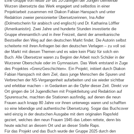
Eine Gruppe von heute 16- bis 20-Jährigen der Jungen Gemeinde
Wurzen übersetzte das Werk engagiert und selbstlos in einer
Projektarbeit zusammen mit Diakon Fabian Hanspach und unter
Redaktion zweier pensionierter Übersetzerinnen, Ina Adler
(Dolmetscherin für arabisch und englisch) und Dr. Katharina Löffler
(Amerikanistin). Zwei Jahre und hunderte Stunden investierte die
Gruppe ehrenamtlich und in ihrer Freizeit, damit der amerikanische
Bestseller den Weg auf den deutschen Markt findet. Die Autorin selbst
scheiterte mit ihren Anfragen bei den deutschen Verlagen – zu voll sei
der Markt mit diesen Themen und es wäre kein Platz für solch ein
Buch. Alle Übersetzer waren zu Beginn der Arbeit noch Schüler in der
Wurzener Oberschule oder im Gymnasium. Das Werk entstand in Zuge
des Projektes »GrenzGeschichten«. Ein Projekt, initiiert durch Diakon
Fabian Hanspach mit dem Ziel, dass junge Menschen die Spuren und
Verbrechen der NS-Vergangenheit aufarbeiten und sie wieder sichtbar
und erlebbar machen – in Gedanken an die Opfer dieser Zeit. Direkt vor
Ort gingen die 14 Jugendlichen mit Projektleitung und Redaktion auf
Spurensuche, machten die Stationen ausfindig, auf denen die neun
Frauen auch knapp 80 Jahre vor ihnen unterwegs waren und schafften
so eine lebendige und authentische Übersetzung. Sogar das Buchcover
wird einzig in der deutschen Ausgabe mit dem originalen Rapsfeld
geziert, welches den neun Frauen 1945 das Leben rettete, denn bis
heute wächst an diesem Ort und an dieser Stelle Raps.
Für das Projekt und das Buch wurde der Gruppe 2025 durch den