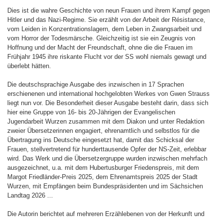
Dies ist die wahre Geschichte von neun Frauen und ihrem Kampf gegen
Hitler und das Nazi-Regime. Sie erzählt von der Arbeit der Résistance,
vom Leiden in Konzentrationslagern, dem Leben in Zwangsarbeit und
vom Horror der Todesmärsche. Gleichzeitig ist sie ein Zeugnis von
Hoffnung und der Macht der Freundschaft, ohne die die Frauen im
Frühjahr 1945 ihre riskante Flucht vor der SS wohl niemals gewagt und
überlebt hätten.
Die deutschsprachige Ausgabe des inzwischen in 17 Sprachen
erschienenen und international hochgelobten Werkes von Gwen Strauss
liegt nun vor. Die Besonderheit dieser Ausgabe besteht darin, dass sich
hier eine Gruppe von 16- bis 20-Jährigen der Evangelischen
Jugendarbeit Wurzen zusammen mit dem Diakon und unter Redaktion
zweier Übersetzerinnen engagiert, ehrenamtlich und selbstlos für die
Übertragung ins Deutsche eingesetzt hat, damit das Schicksal der
Frauen, stellvertretend für hunderttausende Opfer der NS-Zeit, erlebbar
wird. Das Werk und die Übersetzer­gruppe wurden inzwischen mehrfach
ausgezeichnet, u.a. mit dem Hubertusburger Friedenspreis, mit dem
Margot Friedländer-Preis 2025, dem Ehrenamtspreis 2025 der Stadt
Wurzen, mit Empfängen beim Bundespräsidenten und im Sächsichen
Landtag 2026 ...
Die Autorin berichtet auf mehreren Erzählebenen von der Herkunft und