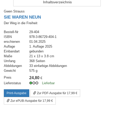
Inhaltsverzeichnis
Gwen Strauss
SIE WAREN NEUN
Der Weg in die Freiheit
Bestell-Nr
29-404
ISBN
978-3-86729-404-1
erschienen
01.04.2025
Auflage
1. Auflage 2025
Einbandart
gebunden
Maße
21 x 13 x 3.8 cm
Umfang
368 Seiten
Abbildungen
33 einfarbige Abbildungen
Gewicht
575 g
Preis
24,80
€
Lieferstatus
Lieferbar
Print-Ausgabe
Zur PDF-Ausgabe für 17,99 €
Zur ePUB-Ausgabe für 17,99 €