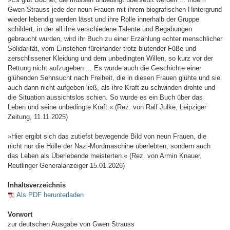
Gwen Strauss jede der neun Frauen mit ihrem biografischen Hintergrund
wieder lebendig werden lässt und ihre Rolle innerhalb der Gruppe
schildert, in der all ihre verschiedene Talente und Begabungen
gebraucht wurden, wird ihr Buch zu einer Erzählung echter menschlicher
Solidarität, vom Einstehen füreinander trotz blutender Füße und
zerschlissener Kleidung und dem unbedingten Willen, so kurz vor der
Rettung nicht aufzugeben ... Es wurde auch die Geschichte einer
glühenden Sehnsucht nach Freiheit, die in diesen Frauen glühte und sie
auch dann nicht aufgeben ließ, als ihre Kraft zu schwinden drohte und
die Situation aussichtslos schien. So wurde es ein Buch über das
Leben und seine unbedingte Kraft.« (Rez. von Ralf Julke, Leipziger
Zeitung, 11.11.2025)
»Hier ergibt sich das zutiefst bewegende Bild von neun Frauen, die
nicht nur die Hölle der Nazi-Mordmaschine überlebten, sondern auch
das Leben als Überlebende meisterten.« (Rez. von Armin Knauer,
Reutlinger Generalanzeiger 15.01.2026)
Inhaltsverzeichnis
Als PDF herunterladen
Vorwort
zur deutschen Ausgabe von Gwen Strauss