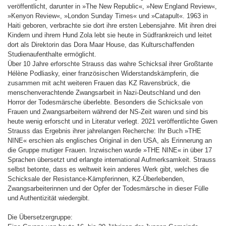
veröffentlicht, darunter in »The New Republic«, »New England Review«,
»Kenyon Review«, »London Sunday Times« und »Catapult«. 1963 in
Haiti geboren, verbrachte sie dort ihre ersten Lebensjahre. Mit ihren drei
Kindern und ihrem Hund Zola lebt sie heute in Südfrankreich und leitet
dort als Direktorin das Dora Maar House, das Kulturschaffenden
Studienaufenthalte ermöglicht.
Über 10 Jahre erforschte Strauss das wahre Schicksal ihrer Großtante
Hélène Podliasky, einer französischen Widerstandskämpferin, die
zusammen mit acht weiteren Frauen das KZ Ravensbrück, die
menschenverachtende Zwangsarbeit in Nazi-Deutschland und den
Horror der Todesmärsche überlebte. Besonders die Schicksale von
Frauen und Zwangsarbeitern während der NS-Zeit waren und sind bis
heute wenig erforscht und in Literatur verlegt. 2021 veröffentlichte Gwen
Strauss das Ergebnis ihrer jahrelangen Recherche: Ihr Buch »THE
NINE« erschien als englisches Original in den USA, als Erinnerung an
die Gruppe mutiger Frauen. Inzwischen wurde »THE NINE« in über 17
Sprachen übersetzt und erlangte international Aufmerksamkeit. Strauss
selbst betonte, dass es weltweit kein anderes Werk gibt, welches die
Schicksale der Resistance-Kämpferinnen, KZ-Überlebenden,
Zwangsarbeiterinnen und der Opfer der Todesmärsche in dieser Fülle
und Authentizität wiedergibt.
Die Übersetzergruppe: