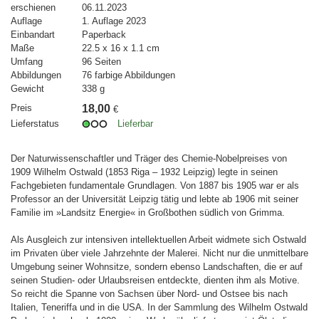
erschienen
06.11.2023
Auflage
1. Auflage 2023
Einbandart
Paperback
Maße
22.5 x 16 x 1.1 cm
Umfang
96 Seiten
Abbildungen
76 farbige Abbildungen
Gewicht
338 g
Preis
18,00
€
Lieferstatus
Lieferbar
Der Naturwissenschaftler und Träger des Chemie-Nobelpreises von
1909 Wilhelm Ostwald (1853 Riga – 1932 Leipzig) legte in seinen
Fachgebieten fundamentale Grundlagen. Von 1887 bis 1905 war er als
Professor an der Universität Leipzig tätig und lebte ab 1906 mit seiner
Familie im »Landsitz Energie« in Großbothen südlich von Grimma.
Als Ausgleich zur intensiven intellektuellen Arbeit widmete sich Ostwald
im Privaten über viele Jahrzehnte der Malerei. Nicht nur die unmittelbare
Umgebung seiner Wohnsitze, sondern ebenso Landschaften, die er auf
seinen Studien- oder Urlaubsreisen entdeckte, dienten ihm als Motive.
So reicht die Spanne von Sachsen über Nord- und Ostsee bis nach
Italien, Teneriffa und in die USA. In der Sammlung des Wilhelm Ostwald