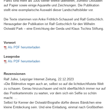
Parks sind mehr als 1000 seiner Werke überliefert, zumeist Ölstudien
auf Papier sowie einige Aquarelle und Zeichnungen. Die Publikation
stellt eine exemplarische Auswahl dieser Landschaftsbilder vor.
Die Texte stammen von Anke Fröhlich-Schauseil und Ralf Gottschlich.
Herausgeber der Publikation ist Ralf Gottschlich für den Wilhelm
Ostwald Park – eine Einrichtung der Gerda und Klaus Tschira Stiftung.
Vorwort
Als PDF herunterladen
Leseprobe
Als PDF herunterladen
Rezensionen
Ralf Julke, Leipziger Internet Zeitung, 22.12.2023
»Die Bildmotive regen auch an, selbst so auf die lichtdurchflutete Welt
zu schauen. Genau hinzuschauen und nicht oberflächlich immer nur auf
das Postkartenmotiv zu warten, vor dem sich ein Selfie so schön
macht. ...
Selbst für Kenner der Ostwald-Biografie dürfte dieses Bändchen eine
kleine Entdeckung sein. Und eine Einladung, einmal nach Großbothen