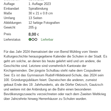
Auflage
1. Auflage 2023
Einbandart
Spiralbindung
Maße
30 x 21 x 0.8 cm
Umfang
13 Seiten
Abbildungen
12 farbige Fotografien
Gewicht
205 g
Preis
8,00
€
Lieferstatus
Lieferbar
Für das Jahr 2024 thematisiert der von Bernd Mühling vom Verein
Kulturgeschichte herausgegebene Kalender die Schulen in der Stadt. Es
geht um solche, an denen bis heute gelehrt wird und um andere, die
Geschichte sind. Letztere sind vornehmlich Kantorate der
Kirchgemeinden. Der jüngste Schulbau steht nahe dem Cospudener
See: Es ist das Gymnasium Rudolf-Hildebrand-Schule, das 2024 sein
100. Gründungsjubiläum feiert. Dazwischen die anderen, zumeist
gebaut Ende des 19. Jahrhunderts, als die Dörfer Oetzsch, Gautzsch
und weitere mit der Anbindung an die Bahn einen besonderen
Bevölkerungszuwachs verzeichneten oder nach dem Zweiten Weltkrieg
über Jahrzehnte hinweg Herrenhäuser zu Schulen wurden.