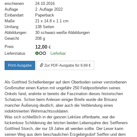
erschienen
24.10.2016
Auflage
2. Auflage 2022
Einbandart
Paperback
Maße
21 x 14.8 x 1.1 cm
Umfang
138 Seiten
Abbildungen
30 schwarz-weiße Abbildungen
Gewicht
208 g
Preis
12,00
€
Lieferstatus
Lieferbar
Print-Ausgabe
Zur PDF-Ausgabe für 9,99 €
Als Gottfried Schellenberger auf dem Oberboden seiner verstorbenen
Großmutter einen Karton mit ungefähr 250 Feldpostbriefen seines
Onkels fand, erahnte er bereits die Faszination dieses historischen
Schatzes. Schon beim Anlesen einiger Briefe wurde die Brisanz
mancher Äußerung deutlich, aber auch die Verblendung eines
indoktrinierten Wehrmachtssoldaten.
Was sich schließlich in der ganzen Lektüre offenbarte, war die
lückenlose Schilderung der letzten beiden Lebensjahre des Seiffeners
Gottfried Storch, der nur 19 Jahre alt werden sollte. Der Leser kann
seinen Weg aus dem beschaulichen Erzgebirgsdorf Seiffen und dem