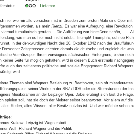
eferstatus
Lieferbar
ch nie, wie mir alle versichern, ist in Dresden zum ersten Male eine Oper m
fgenommen worden, als mein
Rienzi
. Es war eine Aufregung, eine Revolution 
n viermal tumultarisch gerufen ... Die Aufführung war hinreißend schön, – ... All
llendung, wie man es hier noch nicht erlebt. Triumph! Triumph!«, schrieb Rich
rühmt, in der denkwürdigen Nacht des 20. Oktober 1842 nach der Uraufführun
e Dresdener Zeitgenossen erlebten damals
die
deutsche und zugleich die woh
litische Vormärzoper. Ihrem vorwiegend sächsischen Hintergrund, bisher noch
n keiner Seite für möglich gehalten, wird in diesem Buch erstmals nachgega
rfte auch das zeitlebens politische und soziale Engagement Richard Wagners
würdigt wird.
itere Themen sind Wagners Beziehung zu Beethoven, sein oft missdeutetes Ve
fführungspraxis seiner Werke in der SBZ / DDR oder die Sternstunden der In
gners Musikdramen an der Leipziger Oper. Dabei erübrigt sich fast die Fra
ch spielen soll, hat sie doch der Meister selbst beantwortet. Vor allem auf d
e alles Reden, alles Wissen, aller Besitz nutzlos ist. Und wer möchte schon a
iträge:
omas Krakow: Leipzig ist Wagnerstadt
rner Wolf: Richard Wagner und die Politik