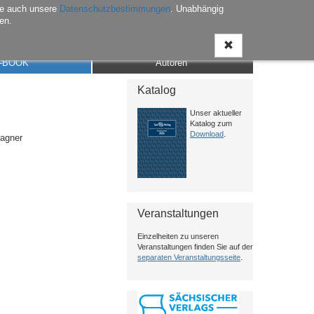
he auch unsere
Datenschutzbestimmungen
. Unabhängig
en.
Anmelden
Warenkorb
Merkliste
Kontakt
-BOOK
Autoren
Katalog
Unser aktueller
Katalog zum
Download
.
Wagner
Veranstaltungen
Einzelheiten zu unseren
Veranstaltungen finden Sie auf der
separaten Veranstaltungsseite
.