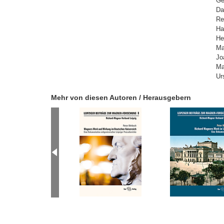
Ge
Da
Re
Ha
He
Ma
Jo
Ma
Ur
Mehr von diesen Autoren / Herausgebern