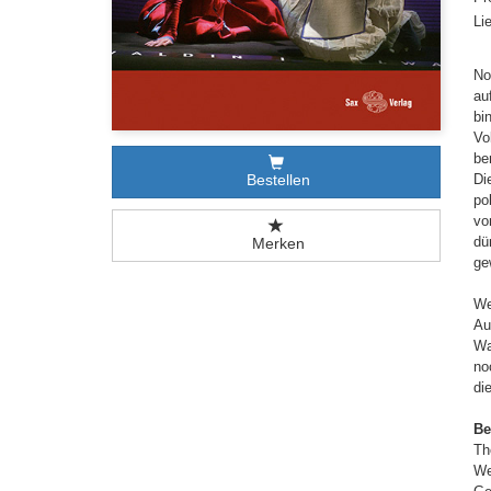
Li
No
au
bi
Vo
be
Bestellen
Di
po
vo
dü
Merken
ge
We
Au
Wa
no
di
Be
Th
We