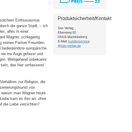
Produktsicherheit/Kontakt
it solchem Enthusiasmus
durch die ganze Stadt; – ich
Sax-Verlag
es, alles in einer
Eibenweg 62
ard Wagner, schlagartig
04416 Markkleeberg
E-Mail:
kundenservice
g seinen Pariser Freunden.
@sax-verlag.de
l bedeutendste europäische
 nie ins Auge gefasst und
ngen. Weitgehend unbekannt
 sein, das hier umfassend
rhältnis zur Religion, die
szenierungskunst von
ge, warum man Wagner heute
ie Liebe kam es ihm an, ohne
uf die Liebe verzichten?