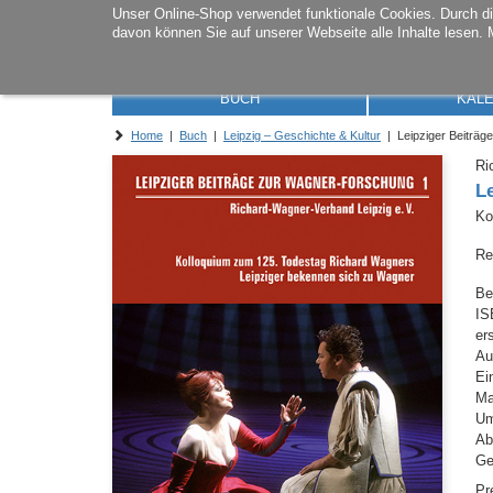
Unser Online-Shop verwendet funktionale Cookies. Durch 
davon können Sie auf unserer Webseite alle Inhalte lesen. 
BUCH
KAL
Home
|
Buch
|
Leipzig – Geschichte & Kultur
| Leipziger Beiträg
Ri
L
Ko
Re
Be
IS
er
Au
Ei
M
Um
Ab
Ge
Pr