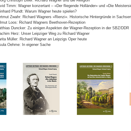
org Christoph Biller: Richard Wagner und die Religion
vid Timm: Wagner konzertant – »Der fliegende Holländer« und »Die Meisters
inhard Pfundt: Warum Wagner heute spielen?
rtmut Zwahr: Richard Wagners »Rienzi«. Historische Hintergründe in Sachse
lmut Loos: Richard Wagners Beethoven-Rezeption
tthias Duncker: Zu einigen Aspekten der Wagner-Rezeption in der SBZ/DDR
achim Herz: Unser Leipziger Weg zu Richard Wagner
rita Müller: Richard Wagner an Leipzigs Oper heute
sula Oehme: In eigener Sache