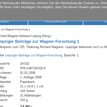
die Nutzung des Webshops stimmen Sie der Verwendung der Cookies zu. Sie
Mit Ihrem »Ok« bestätigen Sie lediglich, dass Sie diesen Hinweis gelesen hab
ENDER
POSTKARTEN
E
e zur Wagner-Forschung 1
chard-Wagner-Verband Leipzig (Hrsg.)
eipziger Beiträge zur Wagner-Forschung 1
lloquium zum 125. Todestag Richard Wagners. Leipziger bekennen sich zu 
ihe
Leipziger Beiträge zur Wagner-Forschung
, Band-Nr. 1
stell-Nr
29-032
BN
978-3-86729-032-6
schienen
01.01.2008
flage
1. Auflage 2008
nbandart
Paperback
aße
21 x 14.8 x 1 cm
fang
144 Seiten
bildungen
21 Abbildungen
wicht
315 g
eis
14,80
€