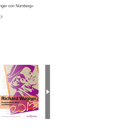
inger von Nürnberg«
n?