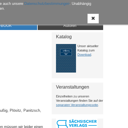
he auch unsere
Datenschutzbestimmungen
. Unabhängig
en.
Anmelden
Warenkorb
Merkliste
Kontakt
-BOOK
Autoren
Katalog
Unser aktueller
Katalog zum
Download
.
Veranstaltungen
Einzelheiten zu unseren
Veranstaltungen finden Sie auf der
separaten Veranstaltungsseite
.
ßig, Plösitz, Panitzsch,
n müssen wir leider einen