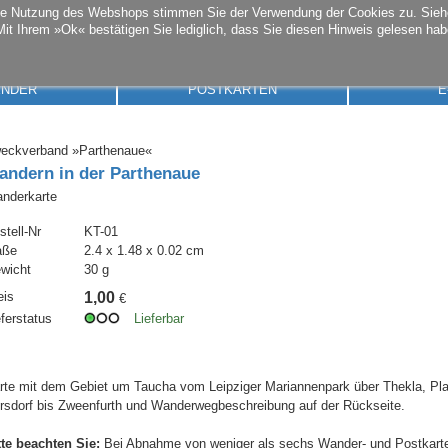
die Nutzung des Webshops stimmen Sie der Verwendung der Cookies zu. Sie
Mit Ihrem »Ok« bestätigen Sie lediglich, dass Sie diesen Hinweis gelesen hab
ENDER
POSTKARTEN
E
eckverband »Parthenaue«
andern in der Parthenaue
nderkarte
stell-Nr
KT-01
aße
2.4 x 1.48 x 0.02 cm
wicht
30 g
eis
1,00
€
eferstatus
Lieferbar
rte mit dem Gebiet um Taucha vom Leipziger Mariannenpark über Thekla, Plau
rsdorf bis Zweenfurth und Wanderwegbeschreibung auf der Rückseite.
tte beachten Sie:
Bei Abnahme von weniger als sechs Wander- und Postkarte