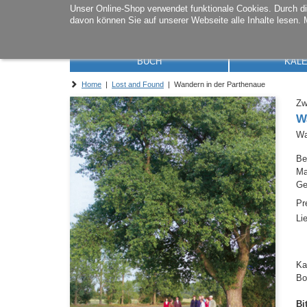
Unser Online-Shop verwendet funktionale Cookies. Durch 
davon können Sie auf unserer Webseite alle Inhalte lesen. 
BUCH
KAL
Home
|
Lost and Found
| Wandern in der Parthenaue
Zw
W
Wa
Be
M
Ge
Pr
Li
Ka
Bo
Bi