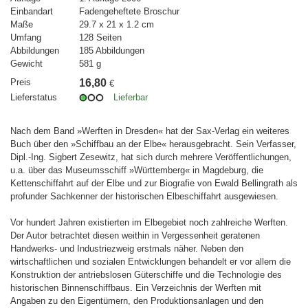
Einbandart
Fadengeheftete Broschur
Maße
29.7 x 21 x 1.2 cm
Umfang
128 Seiten
Abbildungen
185 Abbildungen
Gewicht
581 g
Preis
16,80
€
Lieferstatus
Lieferbar
Nach dem Band »Werften in Dresden« hat der Sax-Verlag ein weiteres
Buch über den »Schiffbau an der Elbe« herausgebracht. Sein Verfasser,
Dipl.-Ing. Sigbert Zesewitz, hat sich durch mehrere Veröffentlichungen,
u.a. über das Museumsschiff »Württemberg« in Magdeburg, die
Kettenschiffahrt auf der Elbe und zur Biografie von Ewald Bellingrath als
profunder Sachkenner der historischen Elbeschiffahrt ausgewiesen.
Vor hundert Jahren existierten im Elbegebiet noch zahlreiche Werften.
Der Autor betrachtet diesen weithin in Vergessenheit geratenen
Handwerks- und Industriezweig erstmals näher. Neben den
wirtschaftlichen und sozialen Entwicklungen behandelt er vor allem die
Konstruktion der antriebslosen Güterschiffe und die Technologie des
historischen Binnenschiffbaus. Ein Verzeichnis der Werften mit
Angaben zu den Eigentümern, den Produktionsanlagen und den