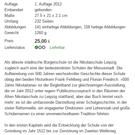
Auflage
1. Auflage 2012
Einbandart
gebunden
Maße
27.5 x 21 x 2.1 cm
Umfang
232 Seiten
Abbildungen
141 einfarbige Abbildungen, 158 farbige Abbildungen
Gewicht
1260 g
Preis
25,00
€
Lieferstatus
Lieferbar
Als älteste städtische Bürgerschule ist die Nikolaischule Leipzig
zugleich auch eine der bedeutendsten Schulen der Messestadt. Die
Aufbereitung von 500 Jahren wechselvoller Geschichte dieser Schule
oblag den beiden Historikern Frank Fehlberg und Florian Friedrich. »500
Jahre Nikolaitana« ist der Begleitband zur gleichnamigen Ausstellung,
die im Jahr 2012 unter regem Publikumszuspruch in den Räumen der
Alten Nikolaischule zu Leipzig stattfand, aber das Buch leistet noch
mehr: es ist die umfassende Darstellung einer Schulgeschichte, in der
steter Reformwille, ein engagierter Direktoren- und Lehrerstab und große
Schülernamen zu einer unverwechselbaren Tradition führten.
In den ersten Kapiteln wird die Entwicklung der Schule von der
Gründung im Jahr 1512 bis zur Zerstörung im Zweiten Weltkrieg