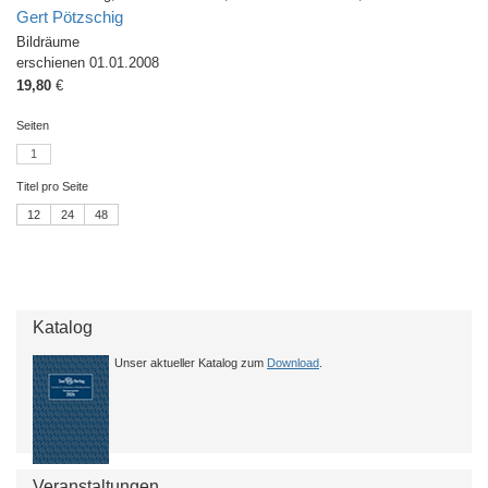
Gert Pötzschig
Bildräume
erschienen 01.01.2008
19,80
€
Seiten
1
Titel pro Seite
12
24
48
Katalog
Unser aktueller Katalog zum
Download
.
Veranstaltungen