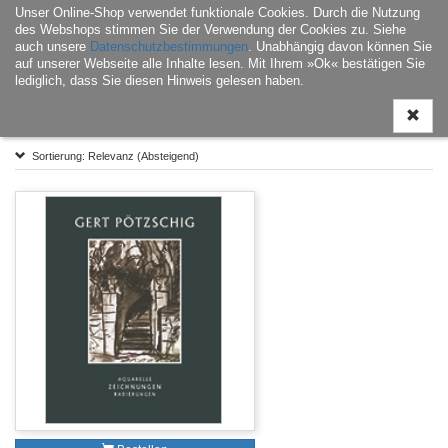
Unser Online-Shop verwendet funktionale Cookies. Durch die Nutzung
Navigati
des Webshops stimmen Sie der Verwendung der Cookies zu. Siehe
ein-/aus
auch unsere
Datenschutzbestimmungen
. Unabhängig davon können Sie
auf unserer Webseite alle Inhalte lesen. Mit Ihrem »Ok« bestätigen Sie
lediglich, dass Sie diesen Hinweis gelesen haben.
Home
| Detailsuche (2 Titel)
Sortierung: Relevanz (Absteigend)