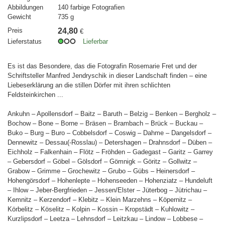
Abbildungen
140 farbige Fotografien
Gewicht
735 g
Preis
24,80
€
Lieferstatus
Lieferbar
Es ist das Besondere, das die Fotografin Rosemarie Fret und der
Schriftsteller Manfred Jendryschik in dieser Landschaft finden – eine
Liebeserklärung an die stillen Dörfer mit ihren schlichten
Feldsteinkirchen ...
Ankuhn – Apollensdorf – Baitz – Baruth – Belzig – Benken – Bergholz –
Bochow – Bone – Borne – Bräsen – Brambach – Brück – Buckau –
Buko – Burg – Buro – Cobbelsdorf – Coswig – Dahme – Dangelsdorf –
Dennewitz – Dessau(-Rosslau) – Detershagen – Drahnsdorf – Düben –
Eichholz – Falkenhain – Flötz – Fröhden – Gadegast – Garitz – Garrey
– Gebersdorf – Göbel – Gölsdorf – Gömnigk – Göritz – Gollwitz –
Grabow – Grimme – Grochewitz – Grubo – Gübs – Heinersdorf –
Hohengörsdorf – Hohenlepte – Hohenseeden – Hohenziatz – Hundeluft
– Ihlow – Jeber-Bergfrieden – Jessen/Elster – Jüterbog – Jütrichau –
Kemnitz – Kerzendorf – Klebitz – Klein Marzehns – Köpernitz –
Körbelitz – Köselitz – Kolpin – Kossin – Kropstädt – Kuhlowitz –
Kurzlipsdorf – Leetza – Lehnsdorf – Leitzkau – Lindow – Lobbese –