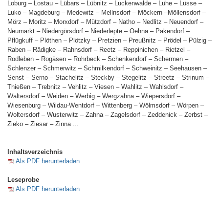
Loburg – Lostau – Lübars – Lübnitz – Luckenwalde – Lühe – Lüsse –
Luko – Magdeburg – Medewitz – Mellnsdorf – Möckern –Möllensdorf –
Mörz – Moritz – Morxdorf – Mützdorf – Natho – Nedlitz – Neuendorf –
Neumarkt – Niedergörsdorf – Niederlepte – Oehna – Pakendorf –
Pflügkuff – Plöthen – Plötzky – Pretzien – Preußnitz – Prödel – Pülzig –
Raben – Rädigke – Rahnsdorf – Reetz – Reppinichen – Rietzel –
Rodleben – Rogäsen – Rohrbeck – Schenkendorf – Schermen –
Schlenzer – Schmerwitz – Schmilkendorf – Schweinitz – Seehausen –
Senst – Serno – Stachelitz – Steckby – Stegelitz – Streetz – Strinum –
Thießen – Trebnitz – Vehlitz – Viesen – Wahlitz – Wahlsdorf –
Waltersdorf – Weiden – Werbig – Wergzahna – Wiepersdorf –
Wiesenburg – Wildau-Wentdorf – Wittenberg – Wölmsdorf – Wörpen –
Woltersdorf – Wusterwitz – Zahna – Zagelsdorf – Zeddenick – Zerbst –
Zieko – Ziesar – Zinna ...
Inhaltsverzeichnis
Als PDF herunterladen
Leseprobe
Als PDF herunterladen