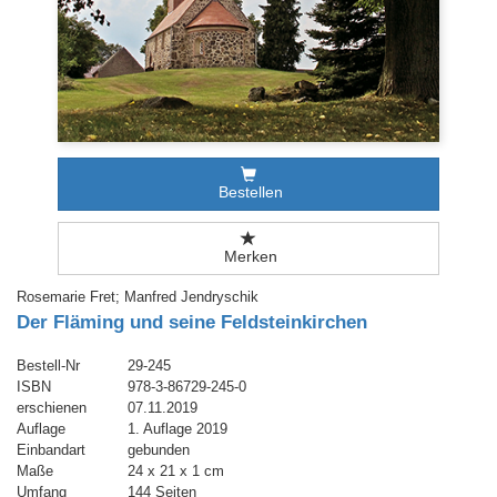
Bestellen
Merken
Rosemarie Fret; Manfred Jendryschik
Der Fläming und seine Feldsteinkirchen
Bestell-Nr
29-245
ISBN
978-3-86729-245-0
erschienen
07.11.2019
Auflage
1. Auflage 2019
Einbandart
gebunden
Maße
24 x 21 x 1 cm
Umfang
144 Seiten