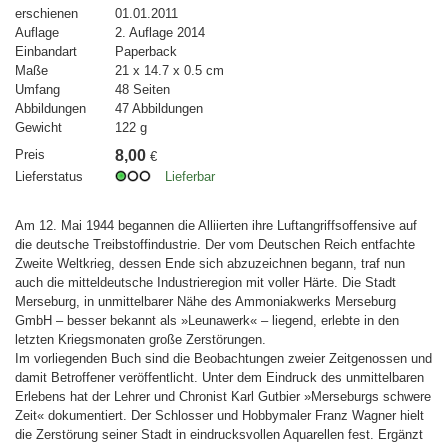
erschienen
01.01.2011
Auflage
2. Auflage 2014
Einbandart
Paperback
Maße
21 x 14.7 x 0.5 cm
Umfang
48 Seiten
Abbildungen
47 Abbildungen
Gewicht
122 g
Preis
8,00
€
Lieferstatus
Lieferbar
Am 12. Mai 1944 begannen die Alliierten ihre Luftangriffsoffensive auf
die deutsche Treibstoffindustrie. Der vom Deutschen Reich entfachte
Zweite Weltkrieg, dessen Ende sich abzuzeichnen begann, traf nun
auch die mitteldeutsche Industrieregion mit voller Härte. Die Stadt
Merseburg, in unmittelbarer Nähe des Ammoniakwerks Merseburg
GmbH – besser bekannt als »Leunawerk« – liegend, erlebte in den
letzten Kriegsmonaten große Zerstörungen.
Im vorliegenden Buch sind die Beobachtungen zweier Zeitgenossen und
damit Betroffener veröffentlicht. Unter dem Eindruck des unmittelbaren
Erlebens hat der Lehrer und Chronist Karl Gutbier »Merseburgs schwere
Zeit« dokumentiert. Der Schlosser und Hobbymaler Franz Wagner hielt
die Zerstörung seiner Stadt in eindrucksvollen Aquarellen fest. Ergänzt