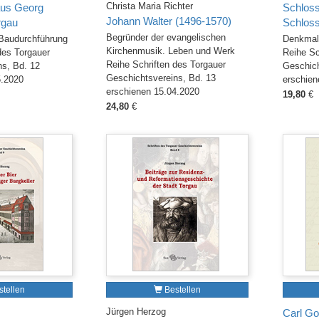
Christa Maria Richter
aus Georg
Schloss
Johann Walter (1496-1570)
rgau
Schloss
Begründer der evangelischen
Baudurchführung
Denkmal 
Kirchenmusik. Leben und Werk
des Torgauer
Reihe Sc
Reihe Schriften des Torgauer
ns, Bd. 12
Geschich
Geschichtsvereins, Bd. 13
5.2020
erschien
erschienen 15.04.2020
19,80
€
24,80
€
tellen
Bestellen
Jürgen Herzog
Carl Go