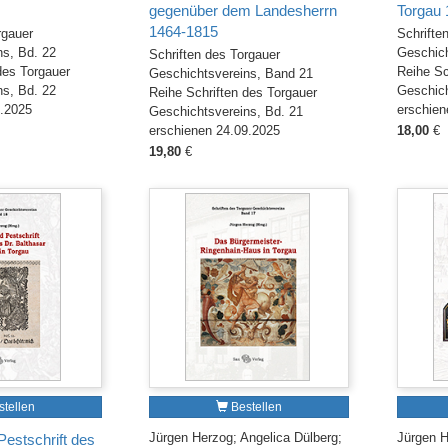
gegenüber dem Landesherrn
Torgau 
1464-1815
rgauer
Schrifte
ns, Bd. 22
Geschich
Schriften des Torgauer
des Torgauer
Reihe Sc
Geschichtsvereins, Band 21
ns, Bd. 22
Geschich
Reihe Schriften des Torgauer
1.2025
erschien
Geschichtsvereins, Bd. 21
erschienen 24.09.2025
18,00
€
19,80
€
tellen
Bestellen
Jürgen Herzog; Angelica Dülberg;
Jürgen 
estschrift des