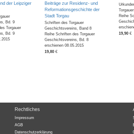
nd der Leipziger
Beiträge zur Residenz- und
Urkunden
Reformationsgeschichte der
Torgauer
Stadt Torgau
Reihe Sc
rgauer
Geschich
s, Bd. 9
Schriften des Torgauer
erschien
des Torgauer
Geschichtsvereins, Band 8
s, Bd. 9
19,90
€
Reihe Schriften des Torgauer
2.2015
Geschichtsvereins, Bd. 8
erschienen 08.05.2015
19,80
€
Rechtliches
Impressum
AGB
Datenschutzerklärung