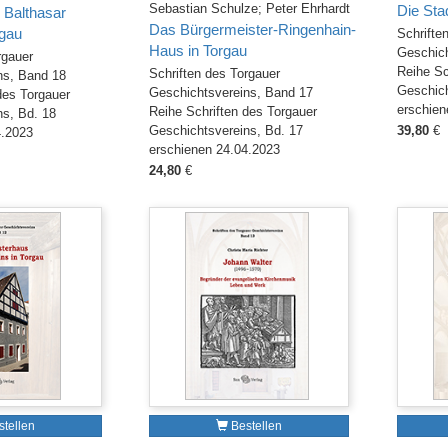
Sebastian Schulze; Peter Ehrhardt
Die Sta
 Balthasar
Das Bürgermeister-Ringenhain-
gau
Schrifte
Haus in Torgau
Geschich
rgauer
Reihe Sc
Schriften des Torgauer
ns, Band 18
Geschich
Geschichtsvereins, Band 17
des Torgauer
erschien
Reihe Schriften des Torgauer
ns, Bd. 18
Geschichtsvereins, Bd. 17
39,80
€
4.2023
erschienen 24.04.2023
24,80
€
tellen
Bestellen