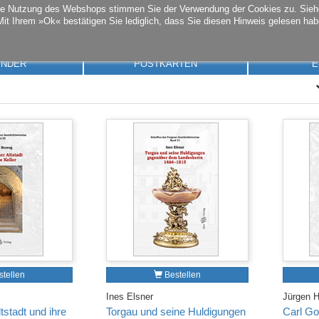
die Nutzung des Webshops stimmen Sie der Verwendung der Cookies zu. Sie
Mit Ihrem »Ok« bestätigen Sie lediglich, dass Sie diesen Hinweis gelesen hab
ENDER
POSTKARTEN
E
tellen
Bestellen
Ines Elsner
Jürgen 
tstadt und ihre
Torgau und seine Huldigungen
Carl Go