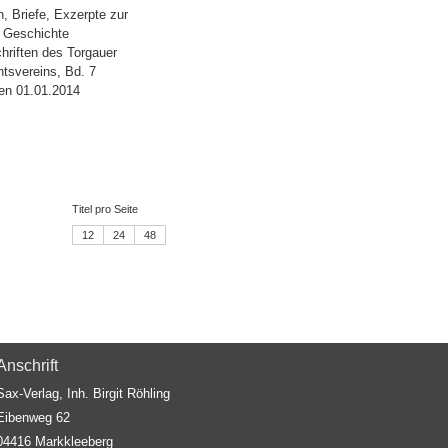
, Briefe, Exzerpte zur
 Geschichte
hriften des Torgauer
tsvereins, Bd. 7
en 01.01.2014
Titel pro Seite
12
24
48
Anschrift
Sax-Verlag, Inh. Birgit Röhling
Eibenweg 62
04416 Markkleeberg