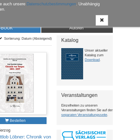
he auch unsere
Datenschutzbestimmungen
. Unabhängig
en.
Anmelden
Warenkorb
Merkliste
Kontakt
-BOOK
Autoren
Sortierung: Datum (Absteigend)
Katalog
Unser aktueller
Katalog zum
Download
.
Veranstaltungen
Einzelheiten zu unseren
Veranstaltungen finden Sie auf der
separaten Veranstaltungsseite
.
Bestellen
Herzog
ttlob Löbner: Chronik von