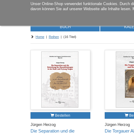
Unser Online-Shop verwendet funktionale Cookies. Durch 
davon können Sie auf unserer Webseite alle Inhalte lesen. 
BUCH
KAL
Home
|
Reihen
| (16 Titel)
Bestellen
Bes
Jürgen Herzog
Jürgen Herzog
Die Separation und die
Die Torgauer Al