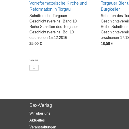
Vorreformatorische Kirche und
Torgauer Bier u
Reformation in Torgau
Burgkeller
Schriften des Torgauer
Schriften des To
Geschichtsvereins, Band 10
Geschichtsverein
Reihe Schriften des Torgauer
Reihe Schriften 
Geschichtsvereins, Bd. 10
Geschichtsverein
erschienen 15.12.2016
erschienen 17.1
35,00
€
18,50
€
Seiten
1
Sax-Verlag
Wir über uns
Aktuelles
Veranstaltungen