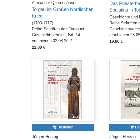
Alexander Querengässer
Das Priesterh
Torgau im Großen Nordischen
Spalatins in To
Krieg
Geschichte und 
(1700-1717)
Reihe Schriften 
Reihe Schriften des Torgauer
Geschichtsverei
Geschichtsvereins, Bd. 14
erschienen 28.0
erschienen 02.08.2021
19,80
€
22,80
€
Bestellen
Bes
Jürgen Herzog
Jürgen Herzog